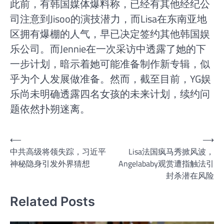
此前，有韩国媒体爆料称，已经有其他经纪公
司注意到Jisoo的演技潜力，而Lisa在东南亚地
区拥有爆棚的人气，早已决定签约其他韩国娱
乐公司。而Jennie在一次采访中透露了她的下
一步计划，暗示着她可能准备制作新专辑，似
乎为个人发展做准备。然而，截至目前，YG娱
乐尚未明确透露四名女孩的未来计划，续约问
题依然扑朔迷离。
文
⟵
⟶
中共高级将领失踪，习近平
Lisa法国疯马秀掀风波，
章
神秘隐身引发外界猜想
Angelababy观赏遭指触法引
导
封杀潜在风险
航
Related Posts