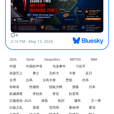
2024
Donki
Geopolitics
METOO
NBA
中国
中国好声音
乌龙事件
习近平
劣迹艺人
勇士
北科大
卡努
反日
台湾
台风
台风卡努
堕胎
封杀
布林肯
性骚扰
指鼠为鸭
搜狐
日本
权威调查
李怡良
李玟
杜苏芮
正義使命-2025
海葵
热烈
爆炸
王一博
白饭之乱
美国
范玮琪
蔡徐坤
軍演