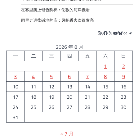
在雾里爬上银色阶梯：伦敦的河岸低语
雨里走进盐碱地的庙：风把香火吹得发亮
RSS Feed
Facebook
X
YouTube
Bluesky
链接
Tele
2026 年 8 月
一
二
三
四
五
六
日
1
2
3
4
5
6
7
8
9
10
11
12
13
14
15
16
17
18
19
20
21
22
23
24
25
26
27
28
29
30
31
« 7 月