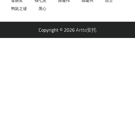
金曲奖
钱七虎
陈健伟
陈建州
院士
鸭鼠之谜
黑心
Copyright © 2026
Artto安托