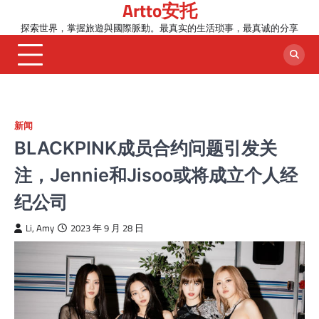
Artto安托
Skip
to
探索世界，掌握旅遊與國際脈動。最真实的生活琐事，最真诚的分享
content
新闻
BLACKPINK成员合约问题引发关
注，Jennie和Jisoo或将成立个人经
纪公司
Li, Amy
2023 年 9 月 28 日