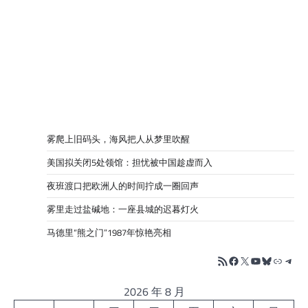
雾爬上旧码头，海风把人从梦里吹醒
美国拟关闭5处领馆：担忧被中国趁虚而入
夜班渡口把欧洲人的时间拧成一圈回声
雾里走过盐碱地：一座县城的迟暮灯火
马德里“熊之门”1987年惊艳亮相
RSS Feed
Facebook
X
YouTube
Bluesky
链接
Tele
2026 年 8 月