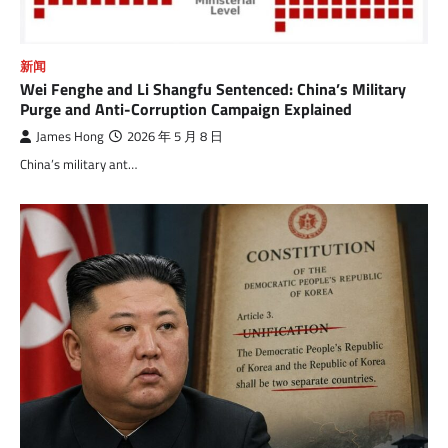
新闻
Wei Fenghe and Li Shangfu Sentenced: China’s Military
Purge and Anti-Corruption Campaign Explained
James Hong
2026 年 5 月 8 日
China’s military ant…