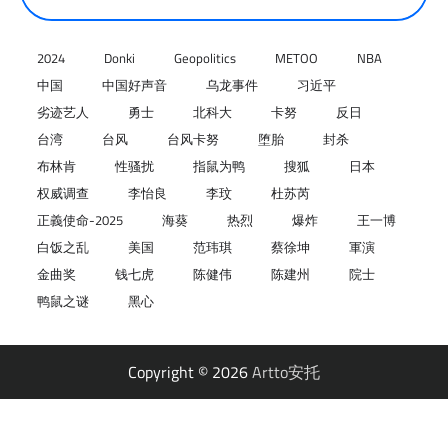
2024
Donki
Geopolitics
METOO
NBA
中国
中国好声音
乌龙事件
习近平
劣迹艺人
勇士
北科大
卡努
反日
台湾
台风
台风卡努
堕胎
封杀
布林肯
性骚扰
指鼠为鸭
搜狐
日本
权威调查
李怡良
李玟
杜苏芮
正義使命-2025
海葵
热烈
爆炸
王一博
白饭之乱
美国
范玮琪
蔡徐坤
軍演
金曲奖
钱七虎
陈健伟
陈建州
院士
鸭鼠之谜
黑心
Copyright © 2026
Artto安托