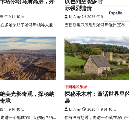
以色列空袭多哈哈马斯领
卡塔尔哈马斯高层，外
际强烈谴责
Español
Li, Amy
2025 年 9 月 10 日
25 年 9 月 10 日
巴勒斯坦武装组织哈马斯近日宣布，
我在多哈采访了哈马斯领导人兼…
中国地区旅游
绝美光影奇观，探秘纳
探秘禾木村：童话世界里
奇境
袅
25 年 9 月 10 日
Li, Amy
2025 年 9 月 10 日
过走进一个地球的巨大伤疤？纳…
你有没有想过，走进一个藏在深山里