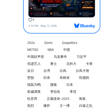
2024
Donki
Geopolitics
METOO
NBA
中国
中国好声音
乌龙事件
习近平
劣迹艺人
勇士
北科大
卡努
反日
台湾
台风
台风卡努
堕胎
封杀
布林肯
性骚扰
指鼠为鸭
搜狐
日本
权威调查
李怡良
李玟
杜苏芮
正義使命-2025
海葵
热烈
爆炸
王一博
白饭之乱