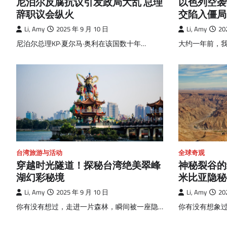
尼泊尔反腐抗议引发政局大乱 总理
以色列空袭
辞职议会纵火
交陷入僵局
Li, Amy
2025 年 9 月 10 日
Li, Amy
20
尼泊尔总理KP·夏尔马·奥利在该国数十年…
大约一年前，
台湾旅游与活动
全球奇观
穿越时光隧道！探秘台湾绝美翠峰
神秘裂谷的
湖幻彩秘境
米比亚隐秘
Li, Amy
2025 年 9 月 10 日
Li, Amy
20
你有没有想过，走进一片森林，瞬间被一座隐…
你有没有想象