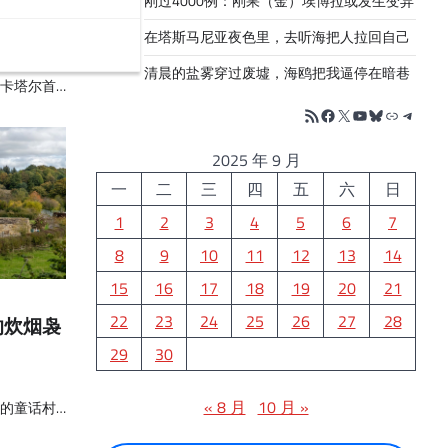
导层引国
刚过4000例：刚果（金）埃博拉或发生变异
在塔斯马尼亚夜色里，去听海把人拉回自己
清晨的盐雾穿过废墟，海鸥把我逼停在暗巷
卡塔尔首…
RSS Feed
Facebook
X
YouTube
Bluesky
链接
Telegr
2025 年 9 月
一
二
三
四
五
六
日
1
2
3
4
5
6
7
8
9
10
11
12
13
14
15
16
17
18
19
20
21
22
23
24
25
26
27
28
的炊烟袅
29
30
« 8 月
10 月 »
的童话村…