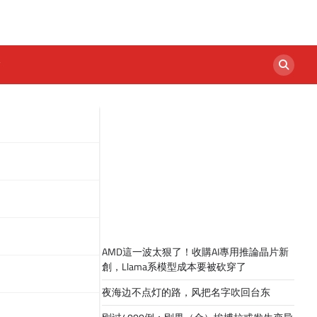
AMD這一波太狠了！收購AI專用推論晶片新
創，Llama系模型成本要被砍穿了
夜海边不点灯的路，风把名字吹回台东