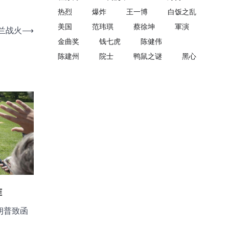
热烈
爆炸
王一博
白饭之乱
美国
范玮琪
蔡徐坤
軍演
兰战火
⟶
金曲奖
钱七虎
陈健伟
陈建州
院士
鸭鼠之谜
黑心
准
朗普致函