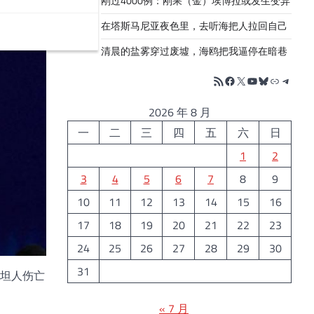
刚过4000例：刚果（金）埃博拉或发生变异
在塔斯马尼亚夜色里，去听海把人拉回自己
清晨的盐雾穿过废墟，海鸥把我逼停在暗巷
RSS Feed
Facebook
X
YouTube
Bluesky
链接
Telegr
2026 年 8 月
一
二
三
四
五
六
日
1
2
3
4
5
6
7
8
9
10
11
12
13
14
15
16
17
18
19
20
21
22
23
24
25
26
27
28
29
30
31
坦人伤亡
« 7 月