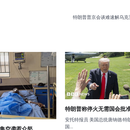
特朗普普京会谈难速解乌克
特朗普称停火无需国会批
安托特报员 美国总统唐纳德·特
国…
集空袭惹众怒