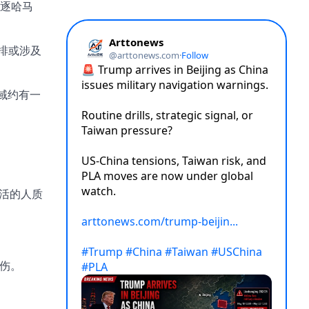
逐哈马
排或涉及
域约有一
存活的人质
误伤。