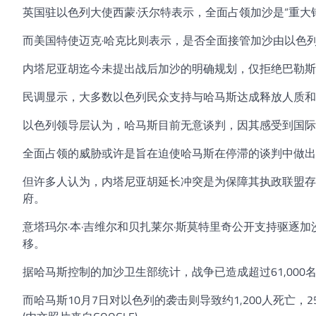
英国驻以色列大使西蒙·沃尔特表示，全面占领加沙是“重大
而美国特使迈克·哈克比则表示，是否全面接管加沙由以色列
内塔尼亚胡迄今未提出战后加沙的明确规划，仅拒绝巴勒
民调显示，大多数以色列民众支持与哈马斯达成释放人质和
以色列领导层认为，哈马斯目前无意谈判，因其感受到国际
全面占领的威胁或许是旨在迫使哈马斯在停滞的谈判中做出
但许多人认为，内塔尼亚胡延长冲突是为保障其执政联盟存
府。
意塔玛尔·本·吉维尔和贝扎莱尔·斯莫特里奇公开支持驱逐
移。
据哈马斯控制的加沙卫生部统计，战争已造成超过61,000
而哈马斯10月7日对以色列的袭击则导致约1,200人死亡，