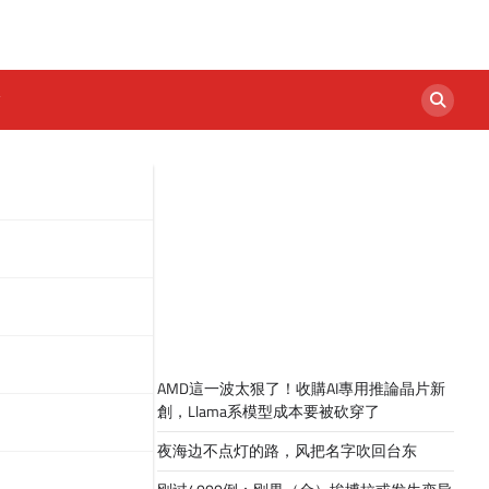
AMD這一波太狠了！收購AI專用推論晶片新
創，Llama系模型成本要被砍穿了
夜海边不点灯的路，风把名字吹回台东