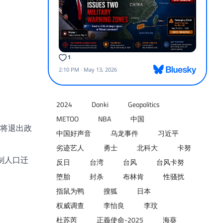
2024
Donki
Geopolitics
METOO
NBA
中国
将退出政
中国好声音
乌龙事件
习近平
劣迹艺人
勇士
北科大
卡努
制人口迁
反日
台湾
台风
台风卡努
堕胎
封杀
布林肯
性骚扰
指鼠为鸭
搜狐
日本
权威调查
李怡良
李玟
杜苏芮
正義使命-2025
海葵