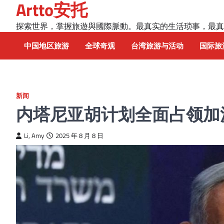
Artto安托
Skip
to
探索世界，掌握旅遊與國際脈動。最真实的生活琐事，最真
content
中国地区旅游
全球奇观
台湾旅游与活动
国际旅
新闻
内塔尼亚胡计划全面占领加
Li, Amy
2025 年 8 月 8 日