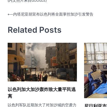
(内文照片来自GOOGLE)
文
⟵
内塔尼亚胡宣布以色列将全面掌控加沙引发警告
章
Related Posts
导
航
以色列加大加沙轰炸致大量平民逃
离
以色列军队近期加大了对加沙城的空袭力
尼日利亚市