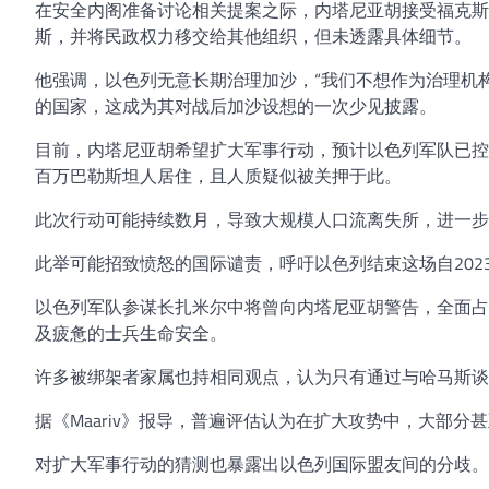
在安全内阁准备讨论相关提案之际，内塔尼亚胡接受福克斯
斯，并将民政权力移交给其他组织，但未透露具体细节。
他强调，以色列无意长期治理加沙，“我们不想作为治理机
的国家，这成为其对战后加沙设想的一次少见披露。
目前，内塔尼亚胡希望扩大军事行动，预计以色列军队已控
百万巴勒斯坦人居住，且人质疑似被关押于此。
此次行动可能持续数月，导致大规模人口流离失所，进一步
此举可能招致愤怒的国际谴责，呼吁以色列结束这场自202
以色列军队参谋长扎米尔中将曾向内塔尼亚胡警告，全面占
及疲惫的士兵生命安全。
许多被绑架者家属也持相同观点，认为只有通过与哈马斯谈
据《Maariv》报导，普遍评估认为在扩大攻势中，大部
对扩大军事行动的猜测也暴露出以色列国际盟友间的分歧。