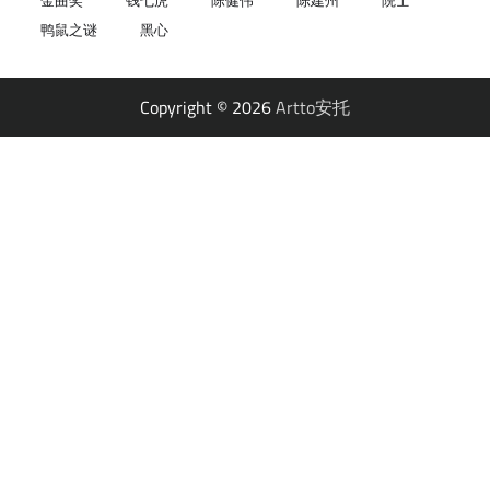
金曲奖
钱七虎
陈健伟
陈建州
院士
鸭鼠之谜
黑心
Copyright © 2026
Artto安托