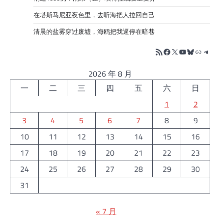
在塔斯马尼亚夜色里，去听海把人拉回自己
清晨的盐雾穿过废墟，海鸥把我逼停在暗巷
RSS Feed
Facebook
X
YouTube
Bluesky
链接
Tele
2026 年 8 月
一
二
三
四
五
六
日
1
2
3
4
5
6
7
8
9
10
11
12
13
14
15
16
17
18
19
20
21
22
23
24
25
26
27
28
29
30
31
« 7 月