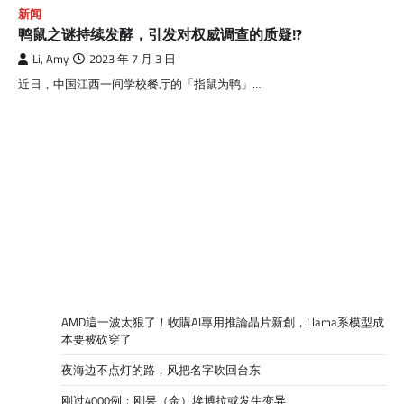
新闻
鸭鼠之谜持续发酵，引发对权威调查的质疑!?
Li, Amy
2023 年 7 月 3 日
近日，中国江西一间学校餐厅的「指鼠为鸭」…
AMD這一波太狠了！收購AI專用推論晶片新創，Llama系模型成
本要被砍穿了
夜海边不点灯的路，风把名字吹回台东
刚过4000例：刚果（金）埃博拉或发生变异