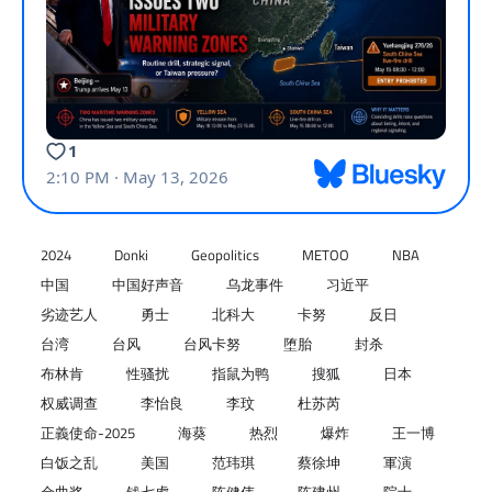
2024
Donki
Geopolitics
METOO
NBA
中国
中国好声音
乌龙事件
习近平
劣迹艺人
勇士
北科大
卡努
反日
台湾
台风
台风卡努
堕胎
封杀
布林肯
性骚扰
指鼠为鸭
搜狐
日本
权威调查
李怡良
李玟
杜苏芮
正義使命-2025
海葵
热烈
爆炸
王一博
白饭之乱
美国
范玮琪
蔡徐坤
軍演