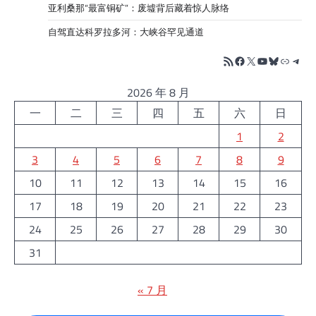
亚利桑那“最富铜矿”：废墟背后藏着惊人脉络
自驾直达科罗拉多河：大峡谷罕见通道
RSS Feed
Facebook
X
YouTube
Bluesky
链接
Tele
2026 年 8 月
一
二
三
四
五
六
日
1
2
3
4
5
6
7
8
9
10
11
12
13
14
15
16
17
18
19
20
21
22
23
24
25
26
27
28
29
30
31
« 7 月