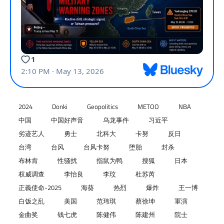
2024
Donki
Geopolitics
METOO
NBA
中国
中国好声音
乌龙事件
习近平
劣迹艺人
勇士
北科大
卡努
反日
台湾
台风
台风卡努
堕胎
封杀
布林肯
性骚扰
指鼠为鸭
搜狐
日本
权威调查
李怡良
李玟
杜苏芮
正義使命-2025
海葵
热烈
爆炸
王一博
白饭之乱
美国
范玮琪
蔡徐坤
軍演
金曲奖
钱七虎
陈健伟
陈建州
院士