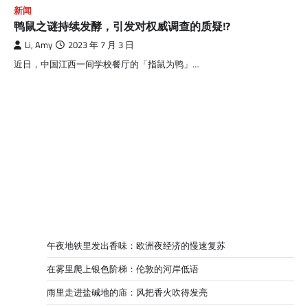
新闻
鸭鼠之谜持续发酵，引发对权威调查的质疑!?
Li, Amy
2023 年 7 月 3 日
近日，中国江西一间学校餐厅的「指鼠为鸭」…
午夜地铁里发出香味：欧洲夜经济的慢速复苏
在雾里爬上银色阶梯：伦敦的河岸低语
雨里走进盐碱地的庙：风把香火吹得发亮