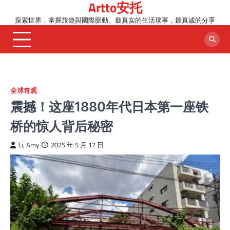
Artto安托
Skip
to
探索世界，掌握旅遊與國際脈動。最真实的生活琐事，最真诚的分享
content
全球奇观
震撼！这座1880年代日本第一座铁
桥的惊人背后秘密
Li, Amy
2025 年 5 月 17 日