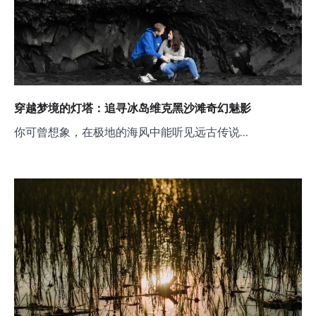
穿越梦境的灯塔：追寻冰岛维克黑沙滩奇幻魅影
你可曾想象，在极地的海风中能听见远古传说…