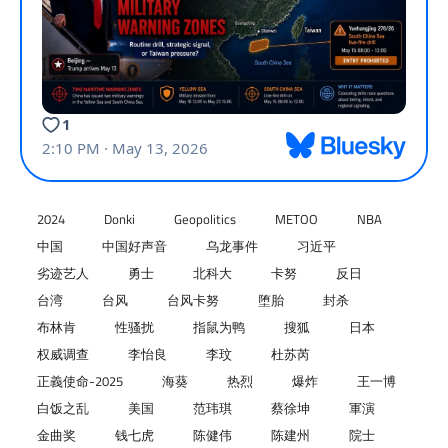
2024
Donki
Geopolitics
METOO
NBA
中国
中国好声音
乌龙事件
习近平
劣迹艺人
勇士
北科大
卡努
反日
台湾
台风
台风卡努
堕胎
封杀
布林肯
性骚扰
指鼠为鸭
搜狐
日本
权威调查
李怡良
李玟
杜苏芮
正義使命-2025
海葵
热烈
爆炸
王一博
白饭之乱
美国
范玮琪
蔡徐坤
軍演
金曲奖
钱七虎
陈健伟
陈建州
院士