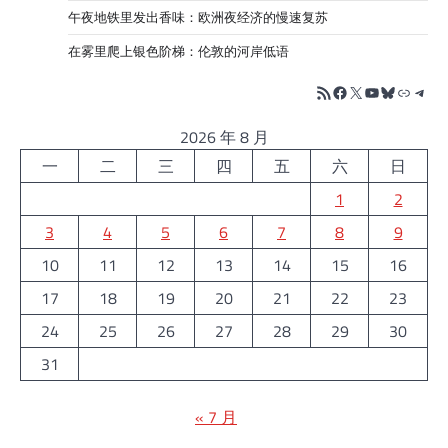
午夜地铁里发出香味：欧洲夜经济的慢速复苏
在雾里爬上银色阶梯：伦敦的河岸低语
RSS Feed
Facebook
X
YouTube
Bluesky
链接
Tele
2026 年 8 月
一
二
三
四
五
六
日
1
2
3
4
5
6
7
8
9
10
11
12
13
14
15
16
17
18
19
20
21
22
23
24
25
26
27
28
29
30
31
« 7 月