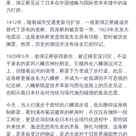
果，弾正桥见证了日本在中国侵略与国际资本夹缝中的奋
力打拼。
1912年，随着城市交通更新与扩张，一座新弾正桥建成并
替代了原有的老桥。而原桥则被弃置一旁。1923年关东大
地震后，这座老铁桥更是彻底失去原有功能，暂时被历史
搁置。然而，历史的潮流并没有抹去它的印记。
1929年5月，老弾正桥获得新生，被迁移至深川区，不远
于著名的富冈八幡宫神社附近。它横跨在八幡堀运河之
上，但随着运河的填埋，桥梁下方变成了步行道。此后，
这座桥更被改名为八幡桥，并成为一处低调但不可忽视的
纪念碑。八幡桥既是技术革新与西化道路上的历史见证，
也昭示着日本社会对传统与现代激烈碰撞的复杂态度。
今天，当人们漫步于曾经的八幡堀步道，低头瞻仰这座铁
制桥梁，看到满布菊花徽章的桥身时，不仅仅在缅怀一段
工程史，更是在深刻体会日本社会现代化进程中，那些因
外来技术、激进思想而生发的矛盾、挣扎与憧憬。这座桥
梁，是革命变迁的物证，是进步派对于旧世界顽固势力的