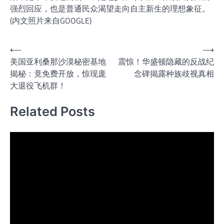
强烈回应，也是普通民众渴望走向自主新生的理想象征。
(内文照片来自GOOGLE)
文
⟵
⟶
美国亚利桑那沙漠秘密基地
震惊！华盛顿隐藏的反战纪
章
揭秘：竟免费开放，惊现庞
念碑揭露种族歧视真相
导
大退役飞机群！
航
Related Posts