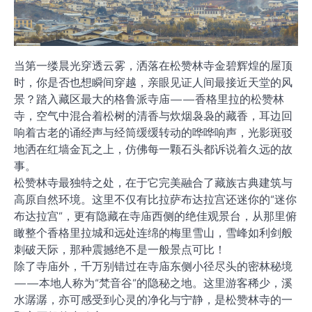
当第一缕晨光穿透云雾，洒落在松赞林寺金碧辉煌的屋顶
时，你是否也想瞬间穿越，亲眼见证人间最接近天堂的风
景？踏入藏区最大的格鲁派寺庙——香格里拉的松赞林
寺，空气中混合着松树的清香与炊烟袅袅的藏香，耳边回
响着古老的诵经声与经筒缓缓转动的哗哗响声，光影斑驳
地洒在红墙金瓦之上，仿佛每一颗石头都诉说着久远的故
事。
松赞林寺最独特之处，在于它完美融合了藏族古典建筑与
高原自然环境。这里不仅有比拉萨布达拉宫还迷你的“迷你
布达拉宫”，更有隐藏在寺庙西侧的绝佳观景台，从那里俯
瞰整个香格里拉城和远处连绵的梅里雪山，雪峰如利剑般
刺破天际，那种震撼绝不是一般景点可比！
除了寺庙外，千万别错过在寺庙东侧小径尽头的密林秘境
——本地人称为“梵音谷”的隐秘之地。这里游客稀少，溪
水潺潺，亦可感受到心灵的净化与宁静，是松赞林寺的一