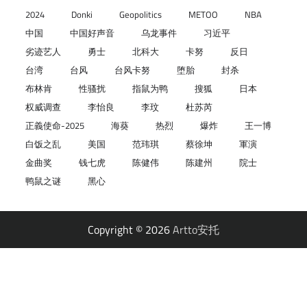
2024
Donki
Geopolitics
METOO
NBA
中国
中国好声音
乌龙事件
习近平
劣迹艺人
勇士
北科大
卡努
反日
台湾
台风
台风卡努
堕胎
封杀
布林肯
性骚扰
指鼠为鸭
搜狐
日本
权威调查
李怡良
李玟
杜苏芮
正義使命-2025
海葵
热烈
爆炸
王一博
白饭之乱
美国
范玮琪
蔡徐坤
軍演
金曲奖
钱七虎
陈健伟
陈建州
院士
鸭鼠之谜
黑心
Copyright © 2026
Artto安托