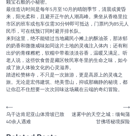
颗宝石般的小秘密。
最佳造访时间是每年5月至10月的晴朗季节，清晨或黄昏
来，阳光柔和，且避开正午的人潮高峰。乘坐从香格里拉
市区的班车或包车仅需30分钟即可抵达，门票约为85元人
民币，可在线预订同时避开排长队。
来到这里，绝不能错过当地藏民小摊上的酥油茶，那浓郁
的奶香和微微咸味如同这片土地的灵魂注入体内；还有刚
出炉的青稞糌粑，软糯中带着淡淡谷香，温暖又满足。听
老人说，这些饮食曾是藏区牧民寒冬里的生命之味，如今
成了旅人体验文化的心灵滋养。
踏进松赞林寺，不只是一次旅游，更是高原上的灵魂之
旅。无论是宏伟建筑、绝美雪山，抑或那幽静的秘境，都
让你忍不住想要一次次回味这场藏在云端的奇幻冒险。
文
⟵
⟶
乌干达肯尼亚山体滑坡已致
迷雾中的天空之城：缅甸蒲
章
40余人遇难
甘佛塔秘境探险
导
航