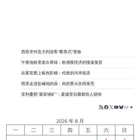
西班牙对意大利游客“断章式”查验
午夜地铁里发出香味：欧洲夜经济的慢速复苏
在雾里爬上银色阶梯：伦敦的河岸低语
雨里走进盐碱地的庙：风把香火吹得发亮
亚利桑那“最富铜矿”：废墟背后藏着惊人脉络
RSS Feed
Facebook
X
YouTube
Bluesky
链接
Tele
2026 年 8 月
一
二
三
四
五
六
日