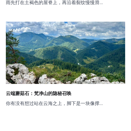
雨先打在土褐色的屋脊上，再沿着裂纹慢慢滑…
云端蘑菇石：梵净山的隐秘召唤
你有没有想过站在云海之上，脚下是一块像撑…