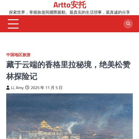
Artto安托
Skip
to
探索世界，掌握旅遊與國際脈動。最真实的生活琐事，最真诚的分享
content
中国地区旅游
藏于云端的香格里拉秘境，绝美松赞
林探险记
Li, Amy
2025 年 11 月 5 日