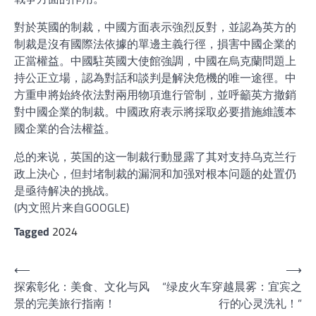
對於英國的制裁，中國方面表示強烈反對，並認為英方的
制裁是沒有國際法依據的單邊主義行徑，損害中國企業的
正當權益。中國駐英國大使館強調，中國在烏克蘭問題上
持公正立場，認為對話和談判是解決危機的唯一途徑。中
方重申將始終依法對兩用物項進行管制，並呼籲英方撤銷
對中國企業的制裁。中國政府表示將採取必要措施維護本
國企業的合法權益。
总的来说，英国的这一制裁行動显露了其对支持乌克兰行
政上決心，但封堵制裁的漏洞和加强对根本问题的处置仍
是亟待解决的挑战。
(内文照片来自GOOGLE)
Tagged
2024
文
⟵
⟶
探索彰化：美食、文化与风
“绿皮火车穿越晨雾：宜宾之
章
景的完美旅行指南！
行的心灵洗礼！”
导