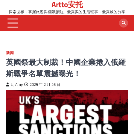
Artto安托
Skip
to
探索世界，掌握旅遊與國際脈動。最真实的生活琐事，最真诚的分享
content
新闻
英國祭最大制裁！中國企業捲入俄羅
斯戰爭名單震撼曝光！
Li, Amy
2025 年 2 月 26 日