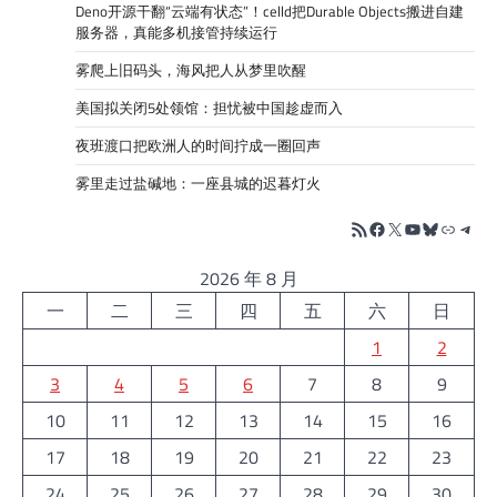
Deno开源干翻“云端有状态”！celld把Durable Objects搬进自建
服务器，真能多机接管持续运行
雾爬上旧码头，海风把人从梦里吹醒
美国拟关闭5处领馆：担忧被中国趁虚而入
夜班渡口把欧洲人的时间拧成一圈回声
雾里走过盐碱地：一座县城的迟暮灯火
RSS Feed
Facebook
X
YouTube
Bluesky
链接
Tele
2026 年 8 月
一
二
三
四
五
六
日
1
2
3
4
5
6
7
8
9
10
11
12
13
14
15
16
17
18
19
20
21
22
23
24
25
26
27
28
29
30