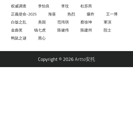
权威调查
李怡良
李玟
杜苏芮
正義使命-2025
海葵
热烈
爆炸
王一博
白饭之乱
美国
范玮琪
蔡徐坤
軍演
金曲奖
钱七虎
陈健伟
陈建州
院士
鸭鼠之谜
黑心
Copyright © 2026
Artto安托