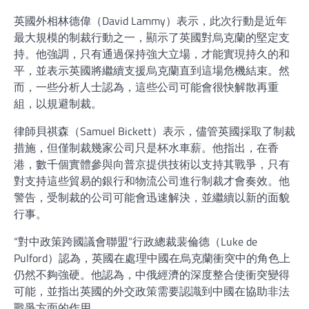
英國外相林德偉（David Lammy）表示，此次行動是近年
最大規模的制裁行動之一，顯示了英國對烏克蘭的堅定支
持。他強調，只有通過保持強大立場，才能實現持久的和
平，並表示英國將繼續支援烏克蘭直到這場危機結束。然
而，一些分析人士認為，這些公司可能會很快解散再重
組，以規避制裁。
律師貝祺森（Samuel Bickett）表示，儘管英國採取了制裁
措施，但僅制裁幾家公司只是杯水車薪。他指出，在香
港，數千個實體參與向普京提供技術以支持其戰爭，只有
對支持這些貿易的銀行和物流公司進行制裁才會奏效。他
警告，受制裁的公司可能會迅速解決，並繼續以新的面貌
行事。
“對中政策跨國議會聯盟”行政總裁裴倫德（Luke de
Pulford）認為，英國在處理中國在烏克蘭衝突中的角色上
仍然不夠強硬。他認為，中俄經濟的深度整合使衝突變得
可能，並指出英國的外交政策需要認識到中國在協助非法
戰爭方面的作用。