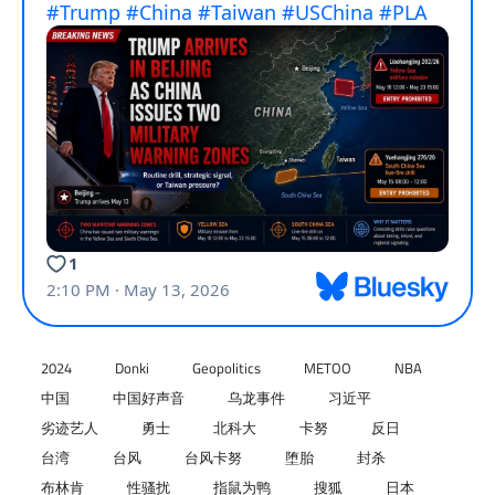
2024
Donki
Geopolitics
METOO
NBA
中国
中国好声音
乌龙事件
习近平
劣迹艺人
勇士
北科大
卡努
反日
台湾
台风
台风卡努
堕胎
封杀
布林肯
性骚扰
指鼠为鸭
搜狐
日本