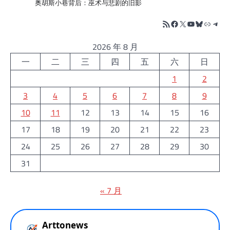
奥胡斯小巷背后：巫术与悲剧的旧影
RSS Feed
Facebook
X
YouTube
Bluesky
链接
Tele
2026 年 8 月
一
二
三
四
五
六
日
1
2
3
4
5
6
7
8
9
10
11
12
13
14
15
16
17
18
19
20
21
22
23
24
25
26
27
28
29
30
31
« 7 月