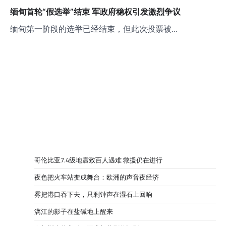
缅甸首轮“假选举”结束 军政府稳权引发激烈争议
缅甸第一阶段的选举已经结束，但此次投票被…
哥伦比亚7.4级地震致百人遇难 救援仍在进行
夜色把火车站变成舞台：欧洲的声音夜经济
雾把港口吞下去，只剩钟声在湿石上回响
漓江的影子在盐碱地上醒来