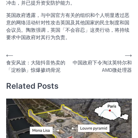
冲击，并已提升资安防护能力。
英国政府透露，与中国官方有关的组织和个人明显透过恶
意的网络活动针对性攻击英国及其他国家的民主制度和国
会议员。陶敦强调，英国「不会容忍」这类行动，将持续
要求中国政府对其行为负责。
文
⟵
⟶
食安风波：大陆抖音热卖的
中国政府下令淘汰英特尔和
章
「淀粉肠」惊爆掺鸡骨泥
AMD微处理器
导
航
Related Posts