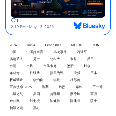
2024
Donki
Geopolitics
METOO
NBA
中国
中国好声音
乌龙事件
习近平
劣迹艺人
勇士
北科大
卡努
反日
台湾
台风
台风卡努
堕胎
封杀
布林肯
性骚扰
指鼠为鸭
搜狐
日本
权威调查
李怡良
李玟
杜苏芮
正義使命-2025
海葵
热烈
爆炸
王一博
白饭之乱
美国
范玮琪
蔡徐坤
軍演
金曲奖
钱七虎
陈健伟
陈建州
院士
鸭鼠之谜
黑心