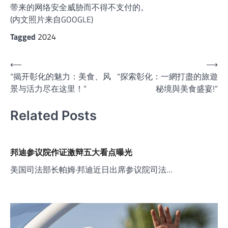
带来的网络安全威胁而不得不支付的。
(内文照片来自GOOGLE)
Tagged
2024
文
⟵
⟶
“揭开彰化的魅力：美食、风
“探索彰化：一網打盡的旅遊
章
景与活力尽在这里！”
秘境與美食盛宴!”
导
航
Related Posts
邦迪参议院作证激辩五大看点曝光
美国司法部长帕姆·邦迪近日出席参议院司法…