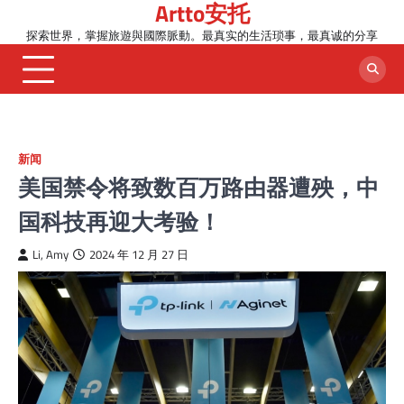
Artto安托
Skip
to
探索世界，掌握旅遊與國際脈動。最真实的生活琐事，最真诚的分享
content
新闻
美国禁令将致数百万路由器遭殃，中
国科技再迎大考验！
Li, Amy
2024 年 12 月 27 日