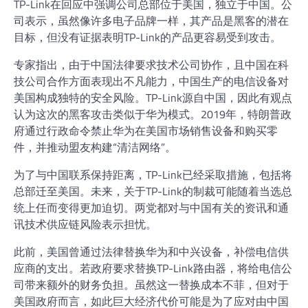
TP-Link在回应中强调公司总部位于美国，独立于中国。公
司表示，虽然像许多电子品牌一样，其产品是黑客的潜在
目标，但没有证据表明TP-Link的产品更容易受到攻击。
专家指出，由于中国法律要求技术公司协作，且中国在科
技公司合作方面表现出不凡能力，中国生产的电信设备对
美国构成独特的安全风险。TP-Link源自中国，因此有观点
认为这次的黑客攻击类似于华为模式。2019年，特朗普政
府通过行政命令禁止华为在美国市场销售设备和购买零
件，并推动盟友构建“清洁网络”。
为了与中国联系保持距离，TP-Link已经采取措施，包括将
总部迁至美国。未来，关于TP-Link的制裁可能随着当选总
统上任而变得更加迫切。两党都对与中国有关的资讯和通
讯技术供应链风险表示担忧。
此前，美国曾通过法律替换华为和中兴设备，补偿电信供
应商的支出。若政府要求替换TP-Link路由器，将给电信公
司带来额外的财务负担。虽然这一替换成本不菲，但对于
美国政府而言，如此巨大经济代价可能是为了应对由中国