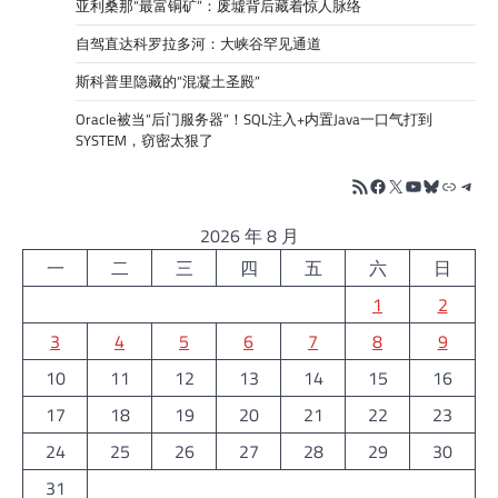
亚利桑那“最富铜矿”：废墟背后藏着惊人脉络
自驾直达科罗拉多河：大峡谷罕见通道
斯科普里隐藏的“混凝土圣殿”
Oracle被当“后门服务器”！SQL注入+内置Java一口气打到
SYSTEM，窃密太狠了
RSS Feed
Facebook
X
YouTube
Bluesky
链接
Tele
2026 年 8 月
一
二
三
四
五
六
日
1
2
3
4
5
6
7
8
9
10
11
12
13
14
15
16
17
18
19
20
21
22
23
24
25
26
27
28
29
30
31