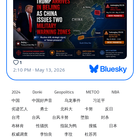
2024
Donki
Geopolitics
METOO
NBA
中国
中国好声音
乌龙事件
习近平
劣迹艺人
勇士
北科大
卡努
反日
台湾
台风
台风卡努
堕胎
封杀
布林肯
性骚扰
指鼠为鸭
搜狐
日本
权威调查
李怡良
李玟
杜苏芮