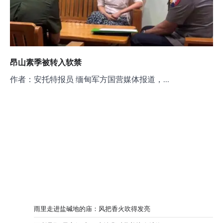
昂山素季被转入软禁
作者：安托特报员 缅甸军方国营媒体报道，…
雨里走进盐碱地的庙：风把香火吹得发亮