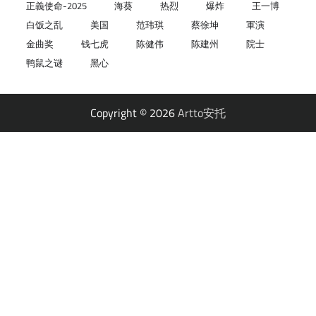
正義使命-2025
海葵
热烈
爆炸
王一博
白饭之乱
美国
范玮琪
蔡徐坤
軍演
金曲奖
钱七虎
陈健伟
陈建州
院士
鸭鼠之谜
黑心
Copyright © 2026
Artto安托