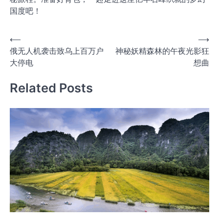
国度吧！
文
⟵
⟶
俄无人机袭击致乌上百万户
神秘妖精森林的午夜光影狂
章
大停电
想曲
导
航
Related Posts