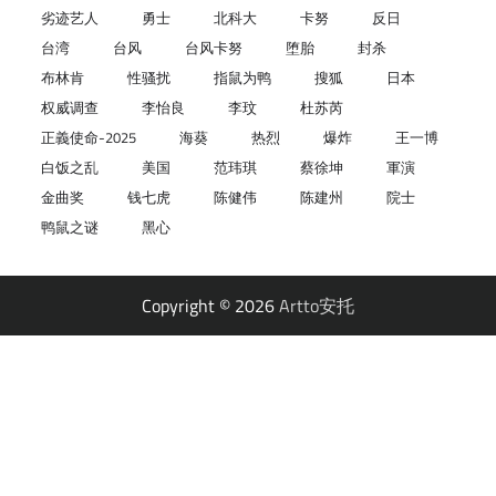
劣迹艺人
勇士
北科大
卡努
反日
台湾
台风
台风卡努
堕胎
封杀
布林肯
性骚扰
指鼠为鸭
搜狐
日本
权威调查
李怡良
李玟
杜苏芮
正義使命-2025
海葵
热烈
爆炸
王一博
白饭之乱
美国
范玮琪
蔡徐坤
軍演
金曲奖
钱七虎
陈健伟
陈建州
院士
鸭鼠之谜
黑心
Copyright © 2026
Artto安托