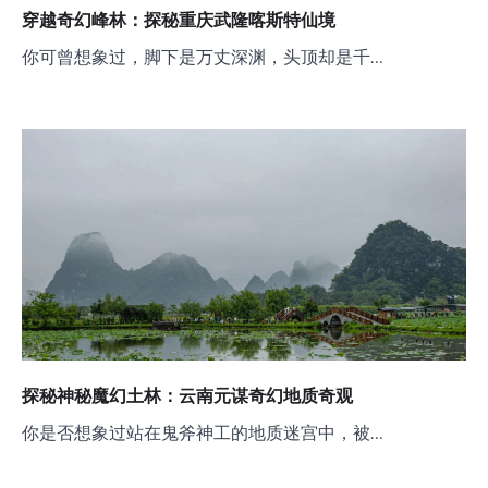
穿越奇幻峰林：探秘重庆武隆喀斯特仙境
你可曾想象过，脚下是万丈深渊，头顶却是千…
探秘神秘魔幻土林：云南元谋奇幻地质奇观
你是否想象过站在鬼斧神工的地质迷宫中，被…