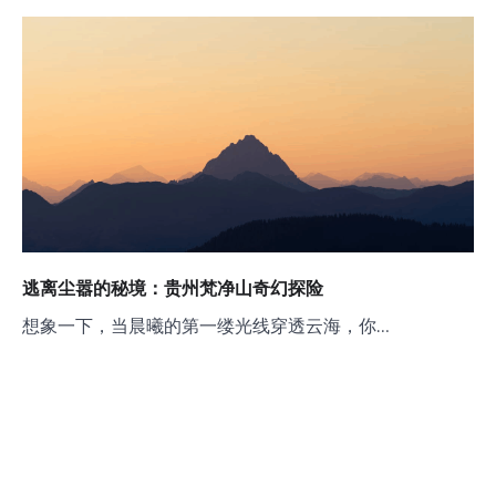
逃离尘嚣的秘境：贵州梵净山奇幻探险
想象一下，当晨曦的第一缕光线穿透云海，你…