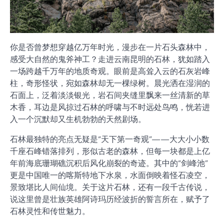
你是否曾梦想穿越亿万年时光，漫步在一片石头森林中，
感受大自然的鬼斧神工？走进云南昆明的石林，犹如踏入
一场跨越千万年的地质奇观。眼前是高耸入云的石灰岩峰
柱，奇形怪状，宛如森林却无一棵绿树。晨光洒在湿润的
石面上，泛着淡淡银光，岩石间夹缝里飘来一丝清新的草
木香，耳边是风掠过石林的呼啸与不时远处鸟鸣，恍若进
入一个沉默却又生机勃勃的天然剧场。
石林最独特的亮点无疑是“天下第一奇观”——大大小小数
千座石峰错落排列，形似古老的森林，但每一块都是上亿
年前海底珊瑚礁沉积后风化崩裂的奇迹。其中的“剑峰池”
更是中国唯一的喀斯特地下水泉，水面倒映着怪石凌空，
景致堪比人间仙境。关于这片石林，还有一段千古传说，
说这里曾是壮族英雄阿诗玛历经波折的誓言所在，赋予了
石林灵性和传世魅力。