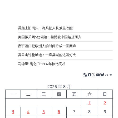
雾爬上旧码头，海风把人从梦里吹醒
美国拟关闭5处领馆：担忧被中国趁虚而入
夜班渡口把欧洲人的时间拧成一圈回声
雾里走过盐碱地：一座县城的迟暮灯火
马德里“熊之门”1987年惊艳亮相
RSS Feed
Facebook
X
YouTube
Bluesky
链接
Tele
2026 年 8 月
一
二
三
四
五
六
日
1
2
3
4
5
6
7
8
9