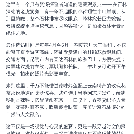
这里有一个只有资深探险者知道的隐藏观景点——在石林
深处的老虎洞旁，有一条不起眼的小径通往半山崖顶。从
那里俯瞰，整个石林排布尽收眼底，峰林宛若巨龙蜿蜒，
云海缭绕更增神秘气息，且游客稀少，是拍摄石林全景的
绝佳之地。
最佳造访时间是每年4月至6月，春暖花开天气温和，不仅
能避开夏季游客高峰，还能欣赏满山的杜鹃花点缀其间。
交通方面，昆明市内有直达石林的旅游巴士，方便快捷；
购票建议提前在线订票以避排长队。上午出发可避开正午
强光，拍出的照片光影更丰富。
来到这里，千万不能错过傣味烤鱼配上云南特产的玫瑰花
茶那份地道的味觉惊喜。烤鱼选用当地阿凉河黑鱼，蘸满
秘制香辣料，搭配清甜花茶，一口咬下，香辣交织沁入骨
髓，花茶甜而不腻，唤醒疲惫味蕾，完美诠释石林深处的
自然与人文融合。
这不仅是一场视觉与心灵的盛宴，更是一段穿越时空的探
秘旅程。准备好背包，一起走进这座亿年石峰织就的梦幻