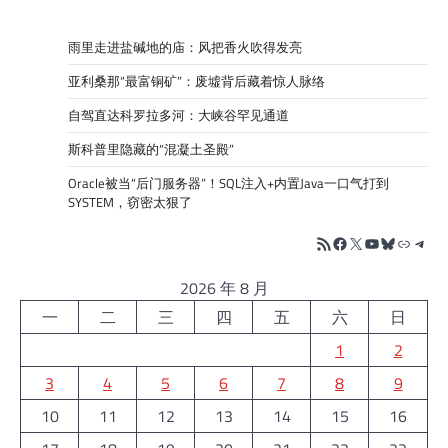
雨里走进盐碱地的庙：风把香火吹得发亮
亚利桑那“最富铜矿”：废墟背后藏着惊人脉络
自驾直达科罗拉多河：大峡谷罕见通道
斯科普里隐藏的“混凝土圣殿”
Oracle被当“后门服务器”！SQL注入+内置Java一口气打到
SYSTEM，窃密太狠了
RSS Feed
Facebook
X
YouTube
Bluesky
链接
Tele
2026 年 8 月
一
二
三
四
五
六
日
1
2
3
4
5
6
7
8
9
10
11
12
13
14
15
16