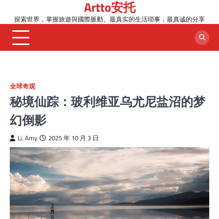
Artto安托
Skip
to
探索世界，掌握旅遊與國際脈動。最真实的生活琐事，最真诚的分享
content
全球奇观
秘境仙踪：玻利维亚乌尤尼盐沼的梦
幻倒影
Li, Amy
2025 年 10 月 3 日