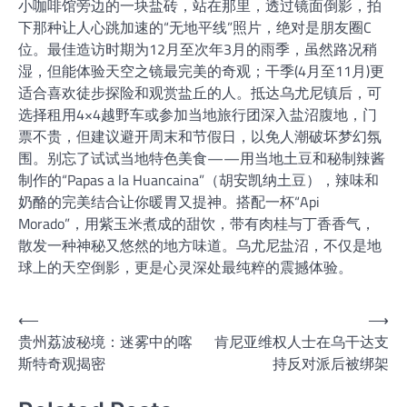
小咖啡馆旁边的一块盐砖，站在那里，透过镜面倒影，拍
下那种让人心跳加速的“无地平线”照片，绝对是朋友圈C
位。最佳造访时期为12月至次年3月的雨季，虽然路况稍
湿，但能体验天空之镜最完美的奇观；干季(4月至11月)更
适合喜欢徒步探险和观赏盐丘的人。抵达乌尤尼镇后，可
选择租用4×4越野车或参加当地旅行团深入盐沼腹地，门
票不贵，但建议避开周末和节假日，以免人潮破坏梦幻氛
围。别忘了试试当地特色美食——用当地土豆和秘制辣酱
制作的“Papas a la Huancaina”（胡安凯纳土豆），辣味和
奶酪的完美结合让你暖胃又提神。搭配一杯“Api
Morado”，用紫玉米煮成的甜饮，带有肉桂与丁香香气，
散发一种神秘又悠然的地方味道。乌尤尼盐沼，不仅是地
球上的天空倒影，更是心灵深处最纯粹的震撼体验。
文
⟵
⟶
贵州荔波秘境：迷雾中的喀
肯尼亚维权人士在乌干达支
章
斯特奇观揭密
持反对派后被绑架
导
航