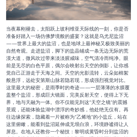
当夜幕刚褪去，太阳跃上玻利维亚天际线的一刻，你是否
准备好踏入一场仿佛梦境般的盛宴？这就是乌尤尼盐沼
——世界上最大的盐沼，也是地球上最神秘又极致美丽的
自然奇观。走进盐沼，脚下的盐晶铺成一条无边无际的荒
漠大道，微风吹过带来淡淡腥咸味，空气清冷而纯净。眼
前是无尽的白色平原，偶尔会映射出天空的倒影，让你感
觉自己正游走于天海之间。天空的光影流转，云朵如棉絮
般悬浮，远处安第斯山脉若隐若现，形成强烈视觉对比。
这里最大的秘密，是雨季时的奇迹——一层薄薄的水膜覆
盖整个盐沼，形成巨大镜面，完美反射天空，使得上下无
界，地与天融为一体。你不仅能见到这“天空之镜”的震撼
景观，还能体验盐湖中漂浮的奇妙感，他处绝无仅有。再
往边缘探索，隐藏着一片被称为“乙烯地”的小盐丘，站在
这里俯瞰，能看到盐沼延伸成无垠白浪，环境静谧得让人
屏息。在地人还教你一个秘技：黎明或黄昏时分到盐沼的