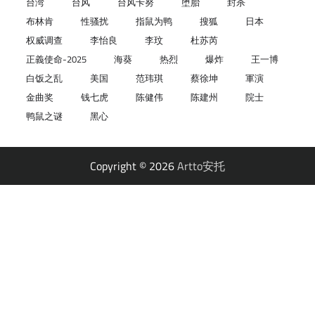
台湾
台风
台风卡努
堕胎
封杀
布林肯
性骚扰
指鼠为鸭
搜狐
日本
权威调查
李怡良
李玟
杜苏芮
正義使命-2025
海葵
热烈
爆炸
王一博
白饭之乱
美国
范玮琪
蔡徐坤
軍演
金曲奖
钱七虎
陈健伟
陈建州
院士
鸭鼠之谜
黑心
Copyright © 2026
Artto安托