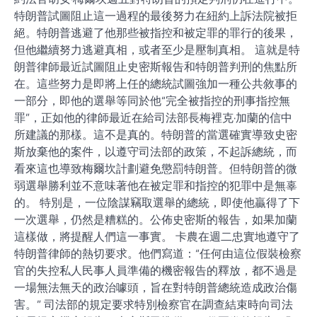
特朗普試圖阻止這一過程的最後努力在紐約上訴法院被拒
絕。特朗普逃避了他那些被指控和被定罪的罪行的後果，
但他繼續努力逃避真相，或者至少是壓制真相。 這就是特
朗普律師最近試圖阻止史密斯報告和特朗普判刑的焦點所
在。這些努力是即將上任的總統試圖強加一種公共敘事的
一部分，即他的選舉等同於他“完全被指控的刑事指控無
罪”，正如他的律師最近在給司法部長梅裡克·加蘭的信中
所建議的那樣。這不是真的。特朗普的當選確實導致史密
斯放棄他的案件，以遵守司法部的政策，不起訴總統，而
看來這也導致梅爾坎計劃避免懲罰特朗普。但特朗普的微
弱選舉勝利並不意味著他在被定罪和指控的犯罪中是無辜
的。 特別是，一位陰謀竊取選舉的總統，即使他贏得了下
一次選舉，仍然是糟糕的。公佈史密斯的報告，如果加蘭
這樣做，將提醒人們這一事實。 卡農在週二忠實地遵守了
特朗普律師的熱切要求。他們寫道：“任何由這位假裝檢察
官的失控私人民事人員準備的機密報告的釋放，都不過是
一場無法無天的政治噱頭，旨在對特朗普總統造成政治傷
害。” 司法部的規定要求特別檢察官在調查結束時向司法