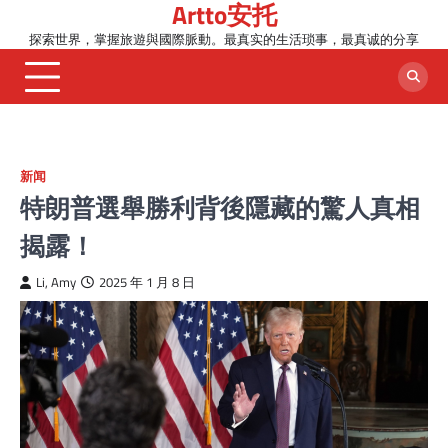
Artto安托
Skip
to
探索世界，掌握旅遊與國際脈動。最真实的生活琐事，最真诚的分享
content
新闻
特朗普選舉勝利背後隱藏的驚人真相
揭露！
Li, Amy
2025 年 1 月 8 日