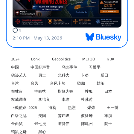
2024
Donki
Geopolitics
METOO
NBA
中国
中国好声音
乌龙事件
习近平
劣迹艺人
勇士
北科大
卡努
反日
台湾
台风
台风卡努
堕胎
封杀
布林肯
性骚扰
指鼠为鸭
搜狐
日本
权威调查
李怡良
李玟
杜苏芮
正義使命-2025
海葵
热烈
爆炸
王一博
白饭之乱
美国
范玮琪
蔡徐坤
軍演
金曲奖
钱七虎
陈健伟
陈建州
院士
鸭鼠之谜
黑心