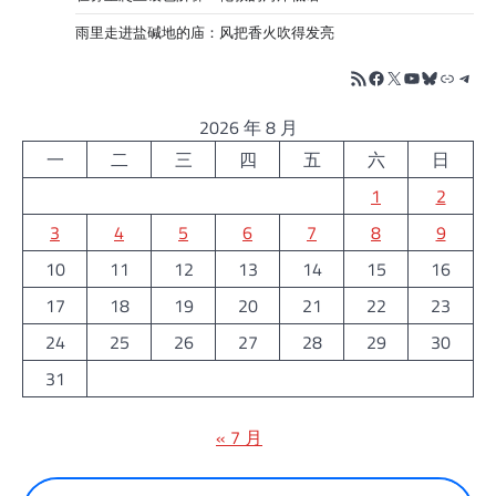
雨里走进盐碱地的庙：风把香火吹得发亮
RSS Feed
Facebook
X
YouTube
Bluesky
链接
Tele
2026 年 8 月
一
二
三
四
五
六
日
1
2
3
4
5
6
7
8
9
10
11
12
13
14
15
16
17
18
19
20
21
22
23
24
25
26
27
28
29
30
31
« 7 月