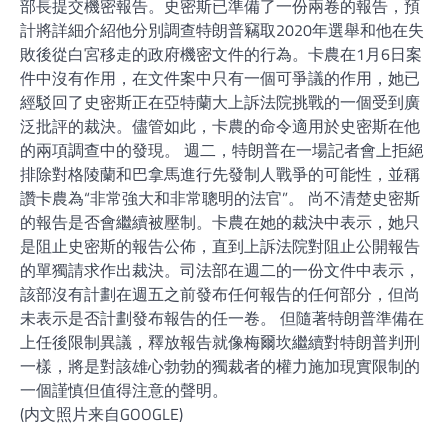
部長提交機密報告。史密斯已準備了一份兩卷的報告，預
計將詳細介紹他分別調查特朗普竊取2020年選舉和他在失
敗後從白宮移走的政府機密文件的行為。卡農在1月6日案
件中沒有作用，在文件案中只有一個可爭議的作用，她已
經駁回了史密斯正在亞特蘭大上訴法院挑戰的一個受到廣
泛批評的裁決。儘管如此，卡農的命令適用於史密斯在他
的兩項調查中的發現。 週二，特朗普在一場記者會上拒絕
排除對格陵蘭和巴拿馬進行先發制人戰爭的可能性，並稱
讚卡農為“非常強大和非常聰明的法官”。 尚不清楚史密斯
的報告是否會繼續被壓制。卡農在她的裁決中表示，她只
是阻止史密斯的報告公佈，直到上訴法院對阻止公開報告
的單獨請求作出裁決。司法部在週二的一份文件中表示，
該部沒有計劃在週五之前發布任何報告的任何部分，但尚
未表示是否計劃發布報告的任一卷。 但隨著特朗普準備在
上任後限制異議，釋放報告就像梅爾坎繼續對特朗普判刑
一樣，將是對該雄心勃勃的獨裁者的權力施加現實限制的
一個謹慎但值得注意的聲明。
(内文照片来自GOOGLE)