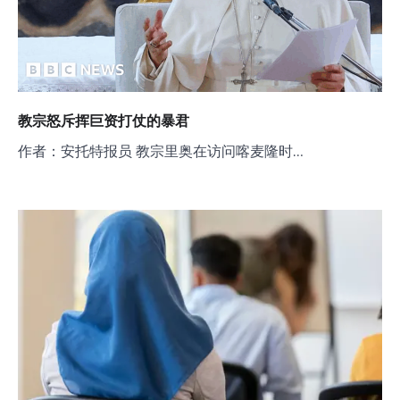
教宗怒斥挥巨资打仗的暴君
作者：安托特报员 教宗里奥在访问喀麦隆时…