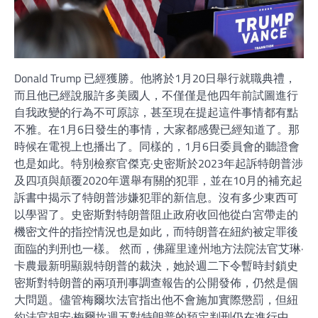
Donald Trump 已經獲勝。他將於1月20日舉行就職典禮，
而且他已經說服許多美國人，不僅僅是他四年前試圖進行
自我政變的行為不可原諒，甚至現在提起這件事情都有點
不雅。在1月6日發生的事情，大家都感覺已經知道了。那
時候在電視上也播出了。同樣的，1月6日委員會的聽證會
也是如此。特別檢察官傑克·史密斯於2023年起訴特朗普涉
及四項與顛覆2020年選舉有關的犯罪，並在10月的補充起
訴書中揭示了特朗普涉嫌犯罪的新信息。沒有多少東西可
以學習了。史密斯對特朗普阻止政府收回他從白宮帶走的
機密文件的指控情況也是如此，而特朗普在紐約被定罪後
面臨的判刑也一樣。 然而，佛羅里達州地方法院法官艾琳·
卡農最新明顯親特朗普的裁決，她於週二下令暫時封鎖史
密斯對特朗普的兩項刑事調查報告的公開發佈，仍然是個
大問題。儘管梅爾坎法官指出他不會施加實際懲罰，但紐
約法官胡安·梅爾坎週五對特朗普的預定判刑仍在進行中。