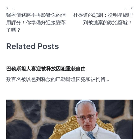
文
⟵
⟶
醫療債務將不再影響你的信
杜魯道的悲劇：從明星總理
章
用評分！你準備好迎接變革
到被拋棄的政治廢墟！
导
了嗎？
航
Related Posts
巴勒斯坦人喜迎被释放囚犯重获自由
数百名被以色列释放的巴勒斯坦囚犯和被拘留…