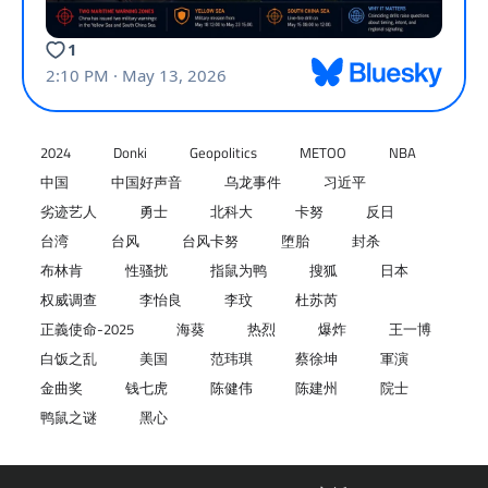
2024
Donki
Geopolitics
METOO
NBA
中国
中国好声音
乌龙事件
习近平
劣迹艺人
勇士
北科大
卡努
反日
台湾
台风
台风卡努
堕胎
封杀
布林肯
性骚扰
指鼠为鸭
搜狐
日本
权威调查
李怡良
李玟
杜苏芮
正義使命-2025
海葵
热烈
爆炸
王一博
白饭之乱
美国
范玮琪
蔡徐坤
軍演
金曲奖
钱七虎
陈健伟
陈建州
院士
鸭鼠之谜
黑心