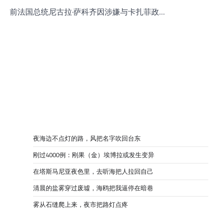
前法国总统尼古拉·萨科齐因涉嫌与卡扎菲政…
夜海边不点灯的路，风把名字吹回台东
刚过4000例：刚果（金）埃博拉或发生变异
在塔斯马尼亚夜色里，去听海把人拉回自己
清晨的盐雾穿过废墟，海鸥把我逼停在暗巷
雾从石缝爬上来，夜市把路灯点疼