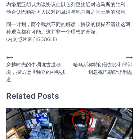
内塔尼亚胡认为该协议使以色列更接近对哈马斯的胜利，
他否认巴勒斯坦人民对约旦河与地中海之间土地的权利。
同一计划，两个截然不同的解读，协议的模糊不清让这两
种观点都有可能。这并非一个理想的开端。
(内文照片来自GOOGLE)
文
⟵
⟶
穿越时光的牛稠坑古道秘
哈马斯称特朗普加沙和平计
章
境，探访遗世独立的神秘步
划忽视巴勒斯坦利益
导
道
航
Related Posts