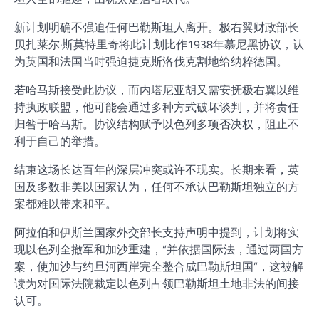
新计划明确不强迫任何巴勒斯坦人离开。极右翼财政部长
贝扎莱尔·斯莫特里奇将此计划比作1938年慕尼黑协议，认
为英国和法国当时强迫捷克斯洛伐克割地给纳粹德国。
若哈马斯接受此协议，而内塔尼亚胡又需安抚极右翼以维
持执政联盟，他可能会通过多种方式破坏谈判，并将责任
归咎于哈马斯。协议结构赋予以色列多项否决权，阻止不
利于自己的举措。
结束这场长达百年的深层冲突或许不现实。长期来看，英
国及多数非美以国家认为，任何不承认巴勒斯坦独立的方
案都难以带来和平。
阿拉伯和伊斯兰国家外交部长支持声明中提到，计划将实
现以色列全撤军和加沙重建，“并依据国际法，通过两国方
案，使加沙与约旦河西岸完全整合成巴勒斯坦国”，这被解
读为对国际法院裁定以色列占领巴勒斯坦土地非法的间接
认可。