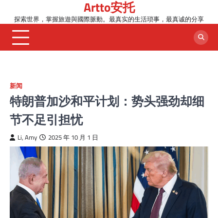
Artto安托
Skip
to
探索世界，掌握旅遊與國際脈動。最真实的生活琐事，最真诚的分享
content
新闻
特朗普加沙和平计划：势头强劲却细
节不足引担忧
Li, Amy
2025 年 10 月 1 日