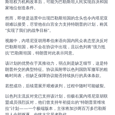
斯坦权力机构改革后，可能为巴勒斯坦人民实现自决和国
家地位创造条件。
然而，即使是远景中出现巴勒斯坦国的念头也令内塔尼亚
胡难以接受，尽管他在白宫全力支持特朗普的计划，称其
“实现了我们的战争目标”。
视频中，内塔尼亚胡用希伯来语向国内民众表态坚决反对
巴勒斯坦国，称不会在协议中出现，且以色列将“强力抵
抗”巴勒斯坦国，特朗普对此表示同意。
该计划的优势在于其推动力，弱点则是缺乏细节，这是特
朗普外交的典型特征。协议虽附带以色列国防军撤军的粗
略时间表，但缺乏保障协议能否持续执行的具体条款。
若想成功，后续需展开艰难谈判，过程中随时可能破裂。
以色列主流反对党已支持该计划，但极右翼内塔尼亚胡联
盟成员强烈反对，他们曾支持年初提出的“特朗普里维埃
拉”计划——一个极端版本，主张将加沙两百万多巴勒斯
坦人全部驱逐，由犹太定居者取代。