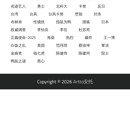
劣迹艺人
勇士
北科大
卡努
反日
台湾
台风
台风卡努
堕胎
封杀
布林肯
性骚扰
指鼠为鸭
搜狐
日本
权威调查
李怡良
李玟
杜苏芮
正義使命-2025
海葵
热烈
爆炸
王一博
白饭之乱
美国
范玮琪
蔡徐坤
軍演
金曲奖
钱七虎
陈健伟
陈建州
院士
鸭鼠之谜
黑心
Copyright © 2026
Artto安托