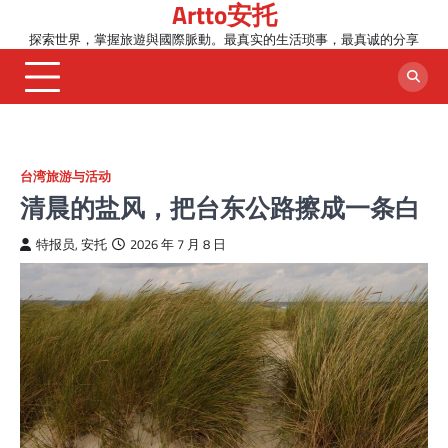
Artto安托
Skip
to
探索世界，掌握旅遊與國際脈動。最真实的生活琐事，最真诚的分享
content
台湾旅游与活动
清晨的盐风，把台东公路擦成一条白
特报员, 安托
2026 年 7 月 8 日