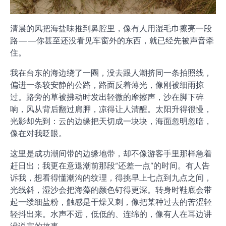
清晨的风把海盐味推到鼻腔里，像有人用湿毛巾擦亮一段
路——你甚至还没看见车窗外的东西，就已经先被声音牵
住。
我在台东的海边绕了一圈，没去跟人潮挤同一条拍照线，
偏进一条较安静的公路，路面反着薄光，像刚被细雨掠
过。路旁的草被拂动时发出轻微的摩擦声，沙在脚下碎
响，风从背后翻过肩胛，凉得让人清醒。太阳升得很慢，
光影却先到：云的边缘把天切成一块块，海面忽明忽暗，
像在对我眨眼。
这里是成功潮间带的边缘地带，却不像游客手里那样急着
赶日出；我更在意退潮前那段“还差一点”的时间。有人告
诉我，想看得懂潮沟的纹理，得挑早上七点到九点之间，
光线斜，湿沙会把海藻的颜色钉得更深。转身时鞋底会带
起一缕细盐粉，触感是干燥又刺，像把某种过去的苦涩轻
轻抖出来。水声不远，低低的、连绵的，像有人在耳边讲