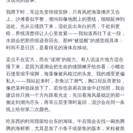
没说完的故事。
我蹲下时，耳边先变得很安静，只有风把海藻拂开又合
上。沙滩看似平整，潮沟却像地图上的墨线，细细延伸到
远处。光从云缝跌下来，湿处反出灰白的亮，干处则更
暗，界线清楚得让人心里发紧——我知道再往下走一段，
水就会把那些痕迹吞回去。那种“被提醒”的感觉很具体：
时间不是日历，是看得见的液体在移动。
卖点不在宏大，而在“读潮”的能力。有人说这片地方适合
慢下来，是因为退潮会把生命的缝隙摊开给你看：小螺在
石缝里缩手缩脚，海藻像被风梳过的头发。我的感受更偏
私人——我站起来时，衣角沾了潮气，胸口却反而更轻，
像把某种急躁放下了。若你也容易在旅途中赶拍照，我会
建议你只挑一个方向跟着光走：先沿着海风最稳定的那一
侧走到潮沟尽头，再等云层变薄时返回，湿沙会在同一条
线上给你第二次颜色。
吃东西的时间我留给台东的海味。午后我会去找一碗热腾
腾的海鲜粥，尤其是加了小鱼干或柴鱼的版本，米粒被熬