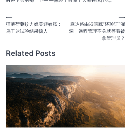
时蹲下去的那一下——像终于听懂了大海在说什么。
文
⟵
⟶
猫薄荷驱蚊力媲美避蚊胺：
腾达路由器暗藏“绕验证”漏
章
乌干达试验结果惊人
洞！远程管理不关就等着被
导
拿管理员？
航
Related Posts