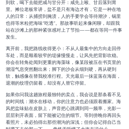
到软，喝下去能把咸与甘分开：咸先上喉、甘后落到胃
里。摊位老板常讲，盐不是只有海边才有，它是一种在地
人的日常：从捕捞到腌渍，人的手要学会等待潮汐，锅里
也得等米粒把海味“吃透”。那故事听起来像闲聊，却跟我
站在沙滩上的那种紧张感对上了节拍——都在等同一件事
发生。
离开前，我把路线收得更小：不从人最集中的方向走回停
车处，而是顺着较窄的堤缘慢慢走，让风先把背影吹稳。
你会在转角处闻到更重的海藻味，像某段被压在书页里的
潮湿气息突然翻出来；脚下的沙会从细到硬，再从硬到
软，触感像在替我校准行程。天光最后一抹蓝落在海面，
退潮的纹理仍留着，却没有人替它停留。
如果你问我这趟旅程最独特的卖点，我会说是那条看不见
的时间线：潮水在移动，你的注意力也必须跟着搬家。海
风把盐味贴在皮肤上，声音把心跳调到同一频率，光影一
层层剥开表面，留下能被记住的细节。等到傍晚你再回头
看照片，未必拍得出那些潮沟的深浅；但你会记得自己当