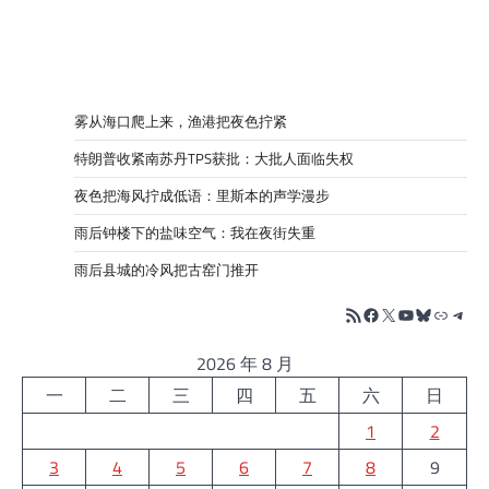
雾从海口爬上来，渔港把夜色拧紧
特朗普收紧南苏丹TPS获批：大批人面临失权
夜色把海风拧成低语：里斯本的声学漫步
雨后钟楼下的盐味空气：我在夜街失重
雨后县城的冷风把古窑门推开
RSS Feed
Facebook
X
YouTube
Bluesky
链接
Tele
2026 年 8 月
一
二
三
四
五
六
日
1
2
3
4
5
6
7
8
9