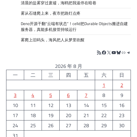
清晨的盐雾穿过废墟，海鸥把我逼停在暗巷
雾从石缝爬上来，夜市把路灯点疼
Deno开源干翻“云端有状态”！celld把Durable Objects搬进自建
服务器，真能多机接管持续运行
雾爬上旧码头，海风把人从梦里吹醒
RSS Feed
Facebook
X
YouTube
Bluesky
链接
Tele
2026 年 8 月
一
二
三
四
五
六
日
1
2
3
4
5
6
7
8
9
10
11
12
13
14
15
16
17
18
19
20
21
22
23
24
25
26
27
28
29
30
31