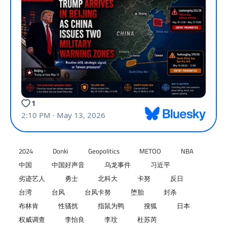
2024
Donki
Geopolitics
METOO
NBA
中国
中国好声音
乌龙事件
习近平
劣迹艺人
勇士
北科大
卡努
反日
台湾
台风
台风卡努
堕胎
封杀
布林肯
性骚扰
指鼠为鸭
搜狐
日本
权威调查
李怡良
李玟
杜苏芮