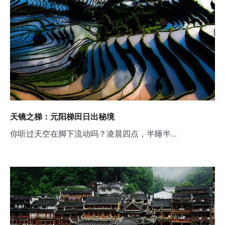
天镜之梯：元阳梯田日出秘境
你听过天空在脚下流动吗？凌晨四点，半睡半…