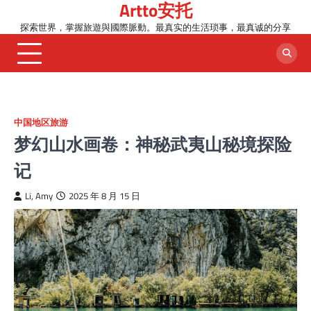
Artto安托
Skip
to
探索世界，掌握旅遊與國際脈動。最真实的生活琐事，最真诚的分享
content
中国地区旅游
梦幻山水画卷：神秘武夷山秘境探险
记
Li, Amy
2025 年 8 月 15 日