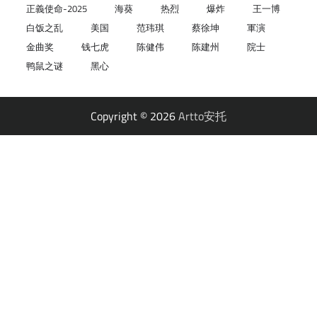
正義使命-2025
海葵
热烈
爆炸
王一博
白饭之乱
美国
范玮琪
蔡徐坤
軍演
金曲奖
钱七虎
陈健伟
陈建州
院士
鸭鼠之谜
黑心
Copyright © 2026
Artto安托