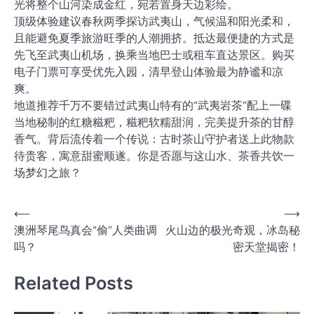
光将整个山河染成金红，宛若置身天边彩绘。
顶级体验建议春秋两季探访武夷山，气候温和阳光柔和，
且能避免夏季旅游旺季的人潮拥挤。抵达最便捷的方式是
先飞至武夷山机场，换乘当地巴士或租车直达景区。购买
电子门票可享受优先入园，清早登山体验最为静谧和凉
爽。
地道推荐千万不要错过武夷山特有的“武夷岩茶”配上一碟
当地秘制的红糖糍粑，糍粑软糯甜润，完美提升茶的甘醇
香气。背后流传着一个传说：古时茶山守护者送上此物款
待贵客，寓意甜蜜顺遂。你是否愿与这山水、茶香共饮一
场梦幻之旅？
文
⟵
⟶
澳洲琴尾鸟真会“偷”人类曲调
火山边的极光奇观，冰岛秘
章
吗？
密天堂揭密！
导
航
Related Posts