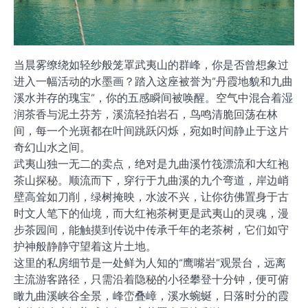
当晨雾缭绕如轻纱般笼罩武夷山的群峰，你是否曾想象过
进入一幅活动的水墨画？踏入这座被誉为“丹霞地貌和九曲
溪水并存的瑰宝”，你的五感瞬间被唤醒。空气中混合着湿
润茶香与泥土芬芳，溪流轻拍岩石，鸟鸣清脆回荡在林
间，每一个光斑都在叶间跳跃闪烁，宛如时间静止于这片
奇幻山水之间。
武夷山独一无二的卖点，绝对是九曲溪竹筏漂流和大红袍
茶山探秘。顺流而下，穿行于九曲溪的九个弯道，岸边峭
壁高耸如刀削，绿树掩映，水波不兴，让你彷佛置身于古
时文人笔下的仙境，而大红袍茶树更是武夷山的灵魂，漫
步茶园间，能触摸到传说中传承千年的老茶树，它们如守
护神般静静守望着这片土地。
这里的私房细节是一处鲜为人知的“鹰嘴岩”观景台，远离
主流游客路径，只需沿着隐秘的小径攀登十分钟，便可俯
瞰九曲溪峡谷全景，峰峦叠嶂，溪水蜿蜒，日落时分的霞