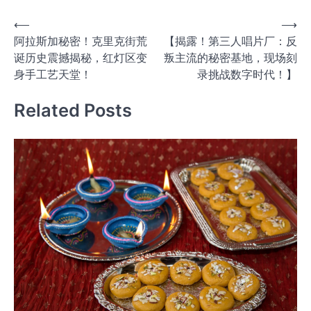
文
⟵
⟶
阿拉斯加秘密！克里克街荒
【揭露！第三人唱片厂：反
章
诞历史震撼揭秘，红灯区变
叛主流的秘密基地，现场刻
导
身手工艺天堂！
录挑战数字时代！】
航
Related Posts