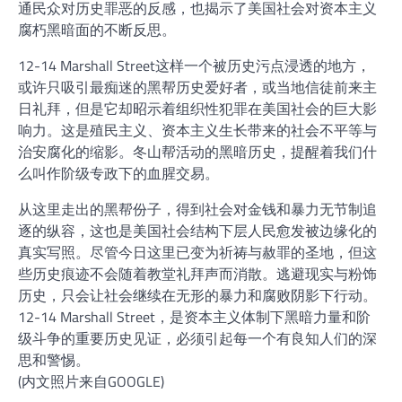
通民众对历史罪恶的反感，也揭示了美国社会对资本主义
腐朽黑暗面的不断反思。
12-14 Marshall Street这样一个被历史污点浸透的地方，
或许只吸引最痴迷的黑帮历史爱好者，或当地信徒前来主
日礼拜，但是它却昭示着组织性犯罪在美国社会的巨大影
响力。这是殖民主义、资本主义生长带来的社会不平等与
治安腐化的缩影。冬山帮活动的黑暗历史，提醒着我们什
么叫作阶级专政下的血腥交易。
从这里走出的黑帮份子，得到社会对金钱和暴力无节制追
逐的纵容，这也是美国社会结构下层人民愈发被边缘化的
真实写照。尽管今日这里已变为祈祷与赦罪的圣地，但这
些历史痕迹不会随着教堂礼拜声而消散。逃避现实与粉饰
历史，只会让社会继续在无形的暴力和腐败阴影下行动。
12-14 Marshall Street，是资本主义体制下黑暗力量和阶
级斗争的重要历史见证，必须引起每一个有良知人们的深
思和警惕。
(内文照片来自GOOGLE)