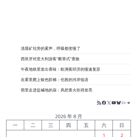
清晨矿坑旁的雾声，呼吸都变慢了
西班牙对意大利游客“断章式”查验
午夜地铁里发出香味：欧洲夜经济的慢速复苏
在雾里爬上银色阶梯：伦敦的河岸低语
雨里走进盐碱地的庙：风把香火吹得发亮
RSS Feed
Facebook
X
YouTube
Bluesky
链接
Tele
2026 年 8 月
一
二
三
四
五
六
日
1
2