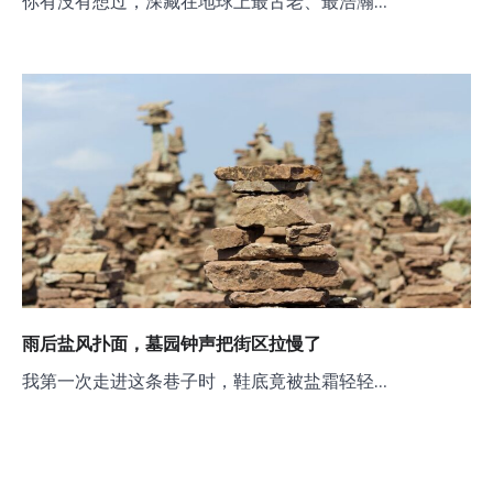
你有没有想过，深藏在地球上最古老、最浩瀚…
雨后盐风扑面，墓园钟声把街区拉慢了
我第一次走进这条巷子时，鞋底竟被盐霜轻轻…