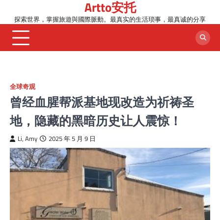
Artto安托
Skip
to
探索世界，掌握旅遊與國際脈動。最真实的生活琐事，最真诚的分享
content
全球奇观
曾经血腥帮派基地现改造为祈祷圣
地，隐藏的黑暗历史让人震惊！
Li, Amy
2025 年 5 月 9 日