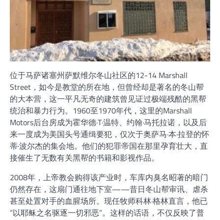
位于马萨诸塞州萨默维尔冬山社区的12-14 Marshall
Street，如今是教堂的所在地，但曾经却是著名的冬山帮
的大本营，这一平凡无奇的建筑曾见证过极端残酷的黑帮
统治和暴力行为。1960至1970年代，这里的Marshall
Motors后台房成为霍华德·T·温特、约翰·马托拉诺，以及后
来一度成为美国头号通缉要犯，仅次于奥萨马·本·拉登的怀
蒂·波尔杰的集会地。他们的犯罪帝国在那里孕育壮大，直
接催生了无数有关黑帮的书籍和影视作品。
2008年，上帝教会购得该产业时，车库内臭名昭著的暗门
仍然存在，这扇门通往地下室——昔日冬山帮审讯、虐杀
甚至处置对手的血腥场所。现任牧师科林·格林直言，他已
“以耶稣之名驱逐一切邪恶”。这样的话语，不仅反映了普