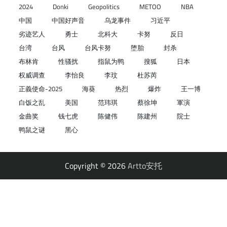
2024
Donki
Geopolitics
METOO
NBA
中国
中国好声音
乌龙事件
习近平
劣迹艺人
勇士
北科大
卡努
反日
台湾
台风
台风卡努
堕胎
封杀
布林肯
性骚扰
指鼠为鸭
搜狐
日本
权威调查
李怡良
李玟
杜苏芮
正義使命-2025
海葵
热烈
爆炸
王一博
白饭之乱
美国
范玮琪
蔡徐坤
軍演
金曲奖
钱七虎
陈健伟
陈建州
院士
鸭鼠之谜
黑心
Copyright © 2026
Artto安托