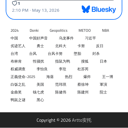
2024
Donki
Geopolitics
METOO
NBA
中国
中国好声音
乌龙事件
习近平
劣迹艺人
勇士
北科大
卡努
反日
台湾
台风
台风卡努
堕胎
封杀
布林肯
性骚扰
指鼠为鸭
搜狐
日本
权威调查
李怡良
李玟
杜苏芮
正義使命-2025
海葵
热烈
爆炸
王一博
白饭之乱
美国
范玮琪
蔡徐坤
軍演
金曲奖
钱七虎
陈健伟
陈建州
院士
鸭鼠之谜
黑心
Copyright © 2026
Artto安托