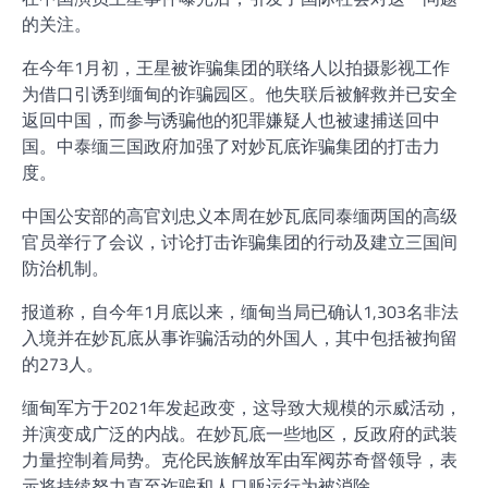
的关注。
在今年1月初，王星被诈骗集团的联络人以拍摄影视工作
为借口引诱到缅甸的诈骗园区。他失联后被解救并已安全
返回中国，而参与诱骗他的犯罪嫌疑人也被逮捕送回中
国。中泰缅三国政府加强了对妙瓦底诈骗集团的打击力
度。
中国公安部的高官刘忠义本周在妙瓦底同泰缅两国的高级
官员举行了会议，讨论打击诈骗集团的行动及建立三国间
防治机制。
报道称，自今年1月底以来，缅甸当局已确认1,303名非法
入境并在妙瓦底从事诈骗活动的外国人，其中包括被拘留
的273人。
缅甸军方于2021年发起政变，这导致大规模的示威活动，
并演变成广泛的内战。在妙瓦底一些地区，反政府的武装
力量控制着局势。克伦民族解放军由军阀苏奇督领导，表
示将持续努力直至诈骗和人口贩运行为被消除。