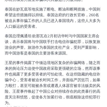
泰国在妙瓦底等地实施了断电、断油和断网措施，中国则
希望这些措施得以持续。泰国达府的行政长官称，260名
被迫从事诈骗工作的人员已进入泰国境内，这些人大多为
人口贩运的受害者。
泰国总理佩通坦·欽那瓦在2月初访华时与中国国家主席会
谈，表示泰国将与中国联手打击电信诈骗犯罪，以恢复旅
游业的声誉。旅游作为泰国的支柱产业，受到严重影响，
而中国游客是泰国的主要游客来源国。
王星的事件揭露了中缅边境地区复杂的诈骗网络，随之而
来的舆论压力迫使中国政府采取更强硬的立场，然而该事
件也揭露了更多受害者的可怕处境。在这些隐藏的电信诈
骗中心，受害者被迫长时间工作，并面临严厉惩罚，如暴
力殴打，甚至可能被杀害或遭遇人体器官被非法贩卖的风
险。王星事件唤起了中国公众对持续存在的此类暴行的高
度关注和愤怒，促使各方加紧行动，彻底根除这些犯罪行
为。