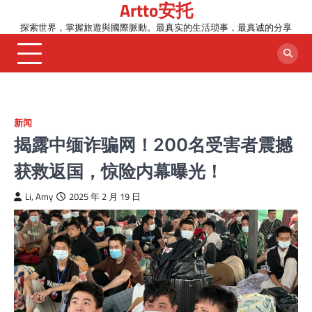
Artto安托
Skip
to
探索世界，掌握旅遊與國際脈動。最真实的生活琐事，最真诚的分享
content
新闻
揭露中缅诈骗网！200名受害者震撼
获救返国，惊险内幕曝光！
Li, Amy
2025 年 2 月 19 日