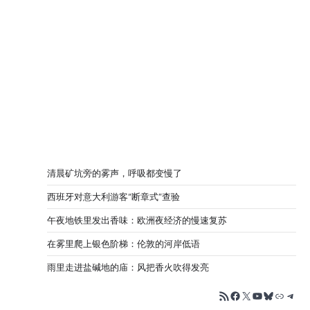
清晨矿坑旁的雾声，呼吸都变慢了
西班牙对意大利游客“断章式”查验
午夜地铁里发出香味：欧洲夜经济的慢速复苏
在雾里爬上银色阶梯：伦敦的河岸低语
雨里走进盐碱地的庙：风把香火吹得发亮
RSS Feed
Facebook
X
YouTube
Bluesky
链接
Tele