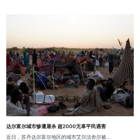
达尔富尔城市惨遭屠杀 超2000无辜平民遇害
近日，苏丹达尔富尔地区的城市艾尔法舍尔被…