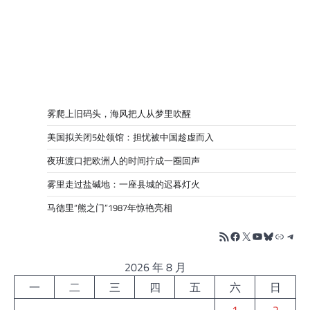
雾爬上旧码头，海风把人从梦里吹醒
美国拟关闭5处领馆：担忧被中国趁虚而入
夜班渡口把欧洲人的时间拧成一圈回声
雾里走过盐碱地：一座县城的迟暮灯火
马德里“熊之门”1987年惊艳亮相
RSS Feed
Facebook
X
YouTube
Bluesky
链接
Tele
2026 年 8 月
一
二
三
四
五
六
日
1
2