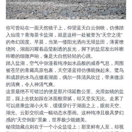
你可曾站在一面天然镜子上，仰望蓝天白云倒映，仿佛踏
入仙境？青海茶卡盐湖，就是这样一处被誉为“天空之境”
的奇幻国度。早晨，当第一缕阳光洒向无垠盐田，薄雾缭
绕间，湖面闪耀着晶莹剔透的反光，脚下的盐层发出咔嚓
咔嚓的细微声响，像是大自然轻轻的心跳。
踏入盐湖，空气中弥漫着纯净如水晶般的咸香气息，周围
被苍茫的青藏高原包裹，天空湛蓝得仿佛能掬起来。鹭鸟
和成群的水鸟点缀着湖面，偶尔一阵清风吹过，带来微凉
的清爽，令人神清气爽。
这里最绝不可错过的便是那片绵延数公里、光滑如镜的盐
层，踩上去犹如踩在冰面般滑腻，却又坚实无比。走累了
可以搭乘盐湖小火车，缓缓穿行于湖面之上，眼前天空、
湖光、云影交织成一幅动态水墨画。这种纯净且极具梦幻
感的“天空倒影”景象，世界极少能媲美。
秘境隐藏点则在于一个小众盐堤上：那里鲜有人至，却视