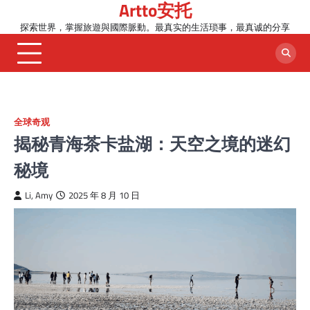
Artto安托
Skip
to
探索世界，掌握旅遊與國際脈動。最真实的生活琐事，最真诚的分享
content
全球奇观
揭秘青海茶卡盐湖：天空之境的迷幻
秘境
Li, Amy
2025 年 8 月 10 日