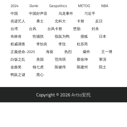
2024
Donki
Geopolitics
METOO
NBA
中国
中国好声音
乌龙事件
习近平
劣迹艺人
勇士
北科大
卡努
反日
台湾
台风
台风卡努
堕胎
封杀
布林肯
性骚扰
指鼠为鸭
搜狐
日本
权威调查
李怡良
李玟
杜苏芮
正義使命-2025
海葵
热烈
爆炸
王一博
白饭之乱
美国
范玮琪
蔡徐坤
軍演
金曲奖
钱七虎
陈健伟
陈建州
院士
鸭鼠之谜
黑心
Copyright © 2026
Artto安托