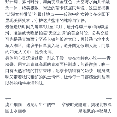
野开阔，落日时分，湖面变成金红色，天空与水面几乎融
为一体，绝美极致。附近的茶卡镇居民常说，这里是捕捉
“盐湖女神微笑”的最佳地点——传说中的女神会在夕阳下
显现美丽笑容，守护这片盐湖的纯粹与宁静。
最佳造访时间为每年5月至10月，避开冬季严寒和雨季湿
滑。凌晨或傍晚是拍摄“天空之境”的黄金时段。公共交通
可先搭乘青海西宁至茶卡镇的长途大巴，再转乘当地小火
车入湖区。建议平日早晨入场，避开国定假期人潮，门票
约70元人民币，性价比高。
身体和心灵沉浸过后，别忘了尝一尝在地特色小吃——青
稞饼。用古老青藏高原的青稞面粉制成，煎得微焦，咬一
口有天然谷物的甘甜香味，配茶卡镇特有的奶茶，暖身滋
味又带着牧民粗犷的风土情怀，让你每一口都感受到盐湖
以外的独特生活韵味。
文
⟵
⟶
漓江烟雨：遇见活生生的中
穿梭时光隧道，揭秘北投温
章
国山水画卷
泉地狱的神秘魅力
导