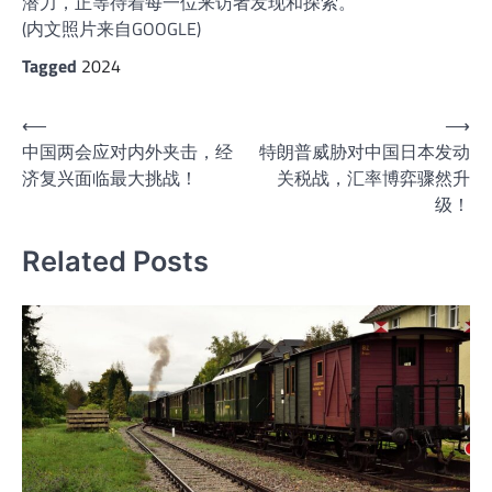
潜力，正等待着每一位来访者发现和探索。
(内文照片来自GOOGLE)
Tagged
2024
文
⟵
⟶
中国两会应对内外夹击，经
特朗普威胁对中国日本发动
章
济复兴面临最大挑战！
关税战，汇率博弈骤然升
导
级！
航
Related Posts