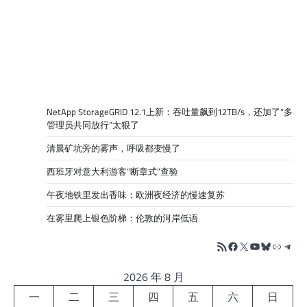
NetApp StorageGRID 12.1上新：吞吐量飙到12TB/s，还加了“多
管理员共同放行”太狠了
清晨矿坑旁的雾声，呼吸都变慢了
西班牙对意大利游客“断章式”查验
午夜地铁里发出香味：欧洲夜经济的慢速复苏
在雾里爬上银色阶梯：伦敦的河岸低语
RSS Feed
Facebook
X
YouTube
Bluesky
链接
Tele
2026 年 8 月
一
二
三
四
五
六
日