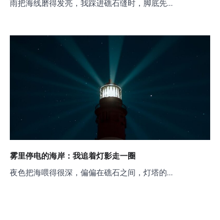
雨把海线磨得发亮，我踩进礁石缝时，脚底先…
雾里停电的海岸：我追着灯影走一圈
夜色把海喂得很深，偏偏在礁石之间，灯塔的…