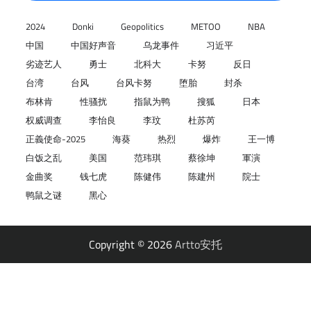
2024
Donki
Geopolitics
METOO
NBA
中国
中国好声音
乌龙事件
习近平
劣迹艺人
勇士
北科大
卡努
反日
台湾
台风
台风卡努
堕胎
封杀
布林肯
性骚扰
指鼠为鸭
搜狐
日本
权威调查
李怡良
李玟
杜苏芮
正義使命-2025
海葵
热烈
爆炸
王一博
白饭之乱
美国
范玮琪
蔡徐坤
軍演
金曲奖
钱七虎
陈健伟
陈建州
院士
鸭鼠之谜
黑心
Copyright © 2026
Artto安托