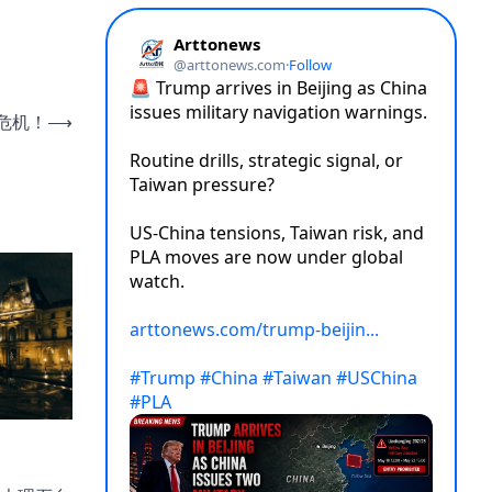
危机！
⟶