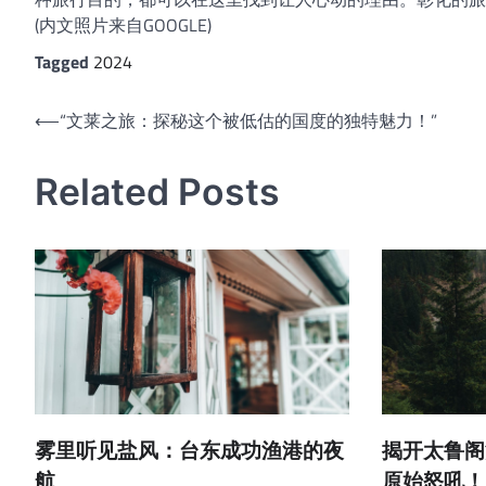
(内文照片来自GOOGLE)
Tagged
2024
文
⟵
“文莱之旅：探秘这个被低估的国度的独特魅力！”
章
Related Posts
导
航
雾里听见盐风：台东成功渔港的夜
揭开太鲁阁
航
原始怒吼！