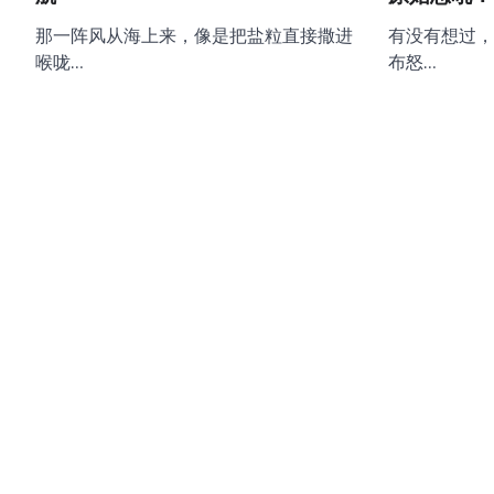
那一阵风从海上来，像是把盐粒直接撒进
有没有想过，
喉咙…
布怒…