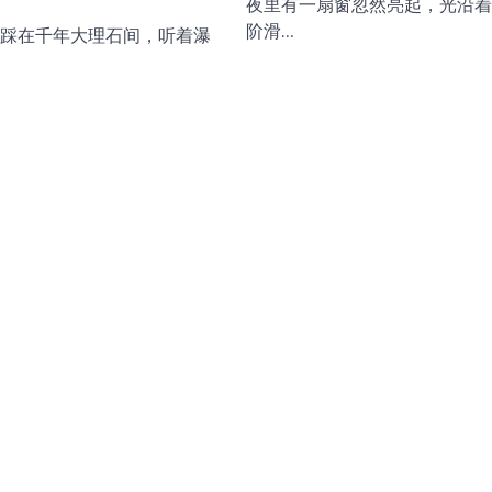
夜里有一扇窗忽然亮起，光沿着
阶滑…
踩在千年大理石间，听着瀑