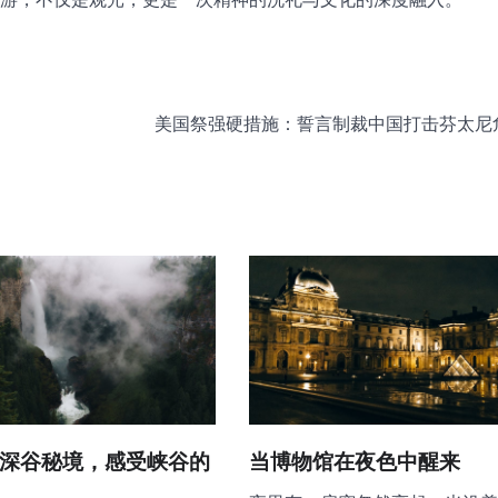
美国祭强硬措施：誓言制裁中国打击芬太尼
深谷秘境，感受峡谷的
当博物馆在夜色中醒来