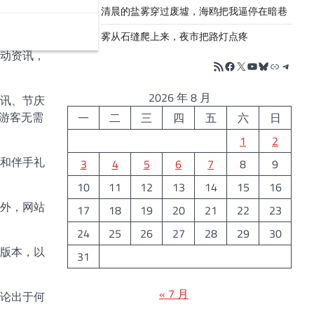
清晨的盐雾穿过废墟，海鸥把我逼停在暗巷
雾从石缝爬上来，夜市把路灯点疼
动资讯，
RSS Feed
Facebook
X
YouTube
Bluesky
链接
Telegr
2026 年 8 月
讯、节庆
游客无需
一
二
三
四
五
六
日
1
2
和伴手礼
3
4
5
6
7
8
9
10
11
12
13
14
15
16
外，网站
17
18
19
20
21
22
23
24
25
26
27
28
29
30
版本，以
31
« 7 月
论出于何