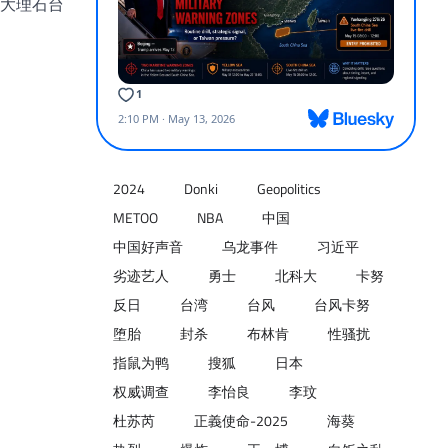
大理石台
2024
Donki
Geopolitics
METOO
NBA
中国
中国好声音
乌龙事件
习近平
劣迹艺人
勇士
北科大
卡努
反日
台湾
台风
台风卡努
堕胎
封杀
布林肯
性骚扰
指鼠为鸭
搜狐
日本
权威调查
李怡良
李玟
杜苏芮
正義使命-2025
海葵