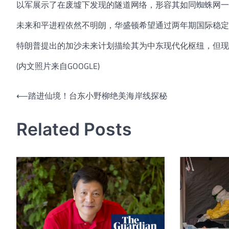
以军展示了在废墟下发现的隧道网络，形容其如同蜘蛛网一
未来和平进程依然不明朗，华盛顿希望通过两年期国际稳定
特朗普提出的加沙未来计划描绘其为中东现代化枢纽，但现
(内文照片来自GOOGLE)
文
⟵
踏进仙境！台东小野柳绝美海岸线探秘
章
Related Posts
导
航