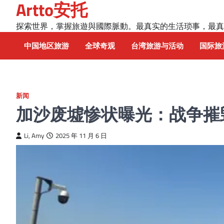
Artto安托
Skip
to
探索世界，掌握旅遊與國際脈動。最真实的生活琐事，最真
content
中国地区旅游
全球奇观
台湾旅游与活动
国际旅
新闻
加沙废墟惨状曝光：战争摧
Li, Amy
2025 年 11 月 6 日