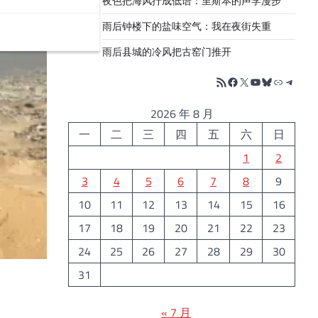
夜色把海风拧成低语：里斯本的声学漫步
雨后钟楼下的盐味空气：我在夜街失重
雨后县城的冷风把古窑门推开
RSS Feed
Facebook
X
YouTube
Bluesky
链接
Telegr
2026 年 8 月
一
二
三
四
五
六
日
1
2
3
4
5
6
7
8
9
10
11
12
13
14
15
16
17
18
19
20
21
22
23
24
25
26
27
28
29
30
31
« 7 月