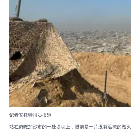
记者安托特报员报道
站在俯瞰加沙市的一处堤坝上，眼前是一片没有遮掩的毁灭