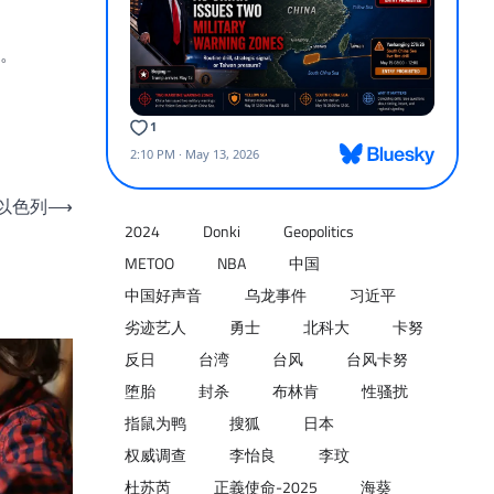
。
以色列
⟶
2024
Donki
Geopolitics
METOO
NBA
中国
中国好声音
乌龙事件
习近平
劣迹艺人
勇士
北科大
卡努
反日
台湾
台风
台风卡努
堕胎
封杀
布林肯
性骚扰
指鼠为鸭
搜狐
日本
权威调查
李怡良
李玟
杜苏芮
正義使命-2025
海葵