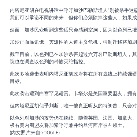
内塔尼亚胡在电视讲话中呼吁加沙巴勒斯坦人“别被杀手迷
我们可以承诺不同的未来，但你们必须除掉这些人，如果成
然而，加沙民众听到这些话只会感到空洞，因为以色列已摧
加沙正面临饥饿、灾难性的人道主义危机，强制迁移将加剧
截至目前，以色列已在加沙杀害超过六万名巴勒斯坦人，其
院也在调查以色列的种族灭绝指控。
此次多哈袭击表明内塔尼亚胡政府将在所有战线上持续强硬
目标。
此次袭击遭到白宫罕见谴责。卡塔尔是美国重要盟友，拥有
但内塔尼亚胡似乎判断，唯一他真正听从的特朗普，只会对
以色列对加沙的攻势仍在继续。随着英国、法国、加拿大、
极右翼内阁盟友将加紧呼吁兼并约旦河西岸被占领土。
(内文照片来自GOOGLE)