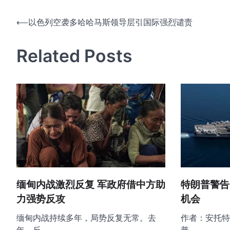
文
⟵
以色列空袭多哈哈马斯领导层引国际强烈谴责
章
Related Posts
导
航
缅甸内战激烈反复 军政府借中方助
特朗普警告
力强势反攻
机会
缅甸内战持续多年，局势反复无常。去
作者：安托特
年，反…
普…