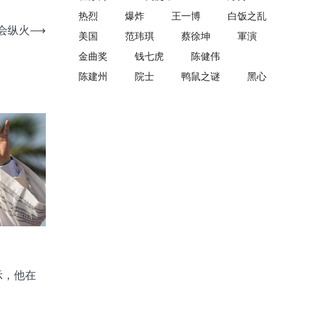
热烈
爆炸
王一博
白饭之乱
会纵火
⟶
美国
范玮琪
蔡徐坤
軍演
金曲奖
钱七虎
陈健伟
陈建州
院士
鸭鼠之谜
黑心
示，他在