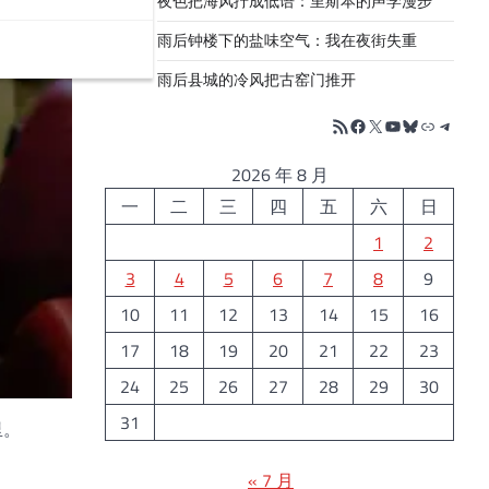
夜色把海风拧成低语：里斯本的声学漫步
雨后钟楼下的盐味空气：我在夜街失重
雨后县城的冷风把古窑门推开
RSS Feed
Facebook
X
YouTube
Bluesky
链接
Telegr
2026 年 8 月
一
二
三
四
五
六
日
1
2
3
4
5
6
7
8
9
10
11
12
13
14
15
16
17
18
19
20
21
22
23
24
25
26
27
28
29
30
31
里。
« 7 月