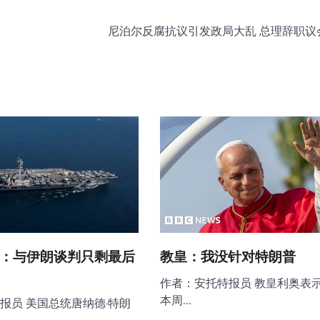
尼泊尔反腐抗议引发政局大乱 总理辞职议
：与伊朗谈判只剩最后
教皇：我没针对特朗普
作者：安托特报员 教皇利奥表
本周…
报员 美国总统唐纳德·特朗