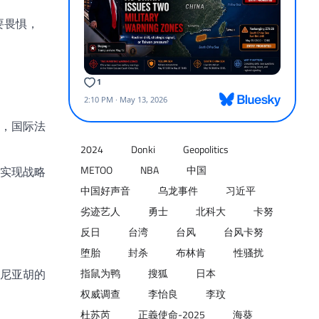
要畏惧，
，国际法
2024
Donki
Geopolitics
METOO
NBA
中国
实现战略
中国好声音
乌龙事件
习近平
劣迹艺人
勇士
北科大
卡努
反日
台湾
台风
台风卡努
堕胎
封杀
布林肯
性骚扰
尼亚胡的
指鼠为鸭
搜狐
日本
权威调查
李怡良
李玟
杜苏芮
正義使命-2025
海葵