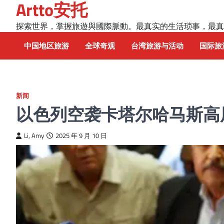
Artto安托
Skip
to
探索世界，掌握旅遊與國際脈動。最真实的生活琐事，最真
content
中国地区旅游
全球奇观
台湾旅游与活动
国际旅
新闻
以色列空袭卡塔尔哈马斯高
Li, Amy
2025 年 9 月 10 日