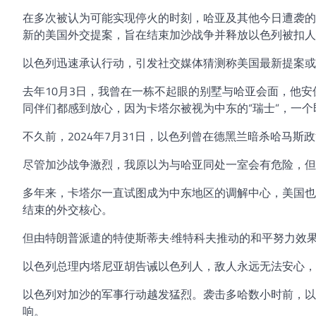
在多次被认为可能实现停火的时刻，哈亚及其他今日遭袭的
新的美国外交提案，旨在结束加沙战争并释放以色列被扣人
以色列迅速承认行动，引发社交媒体猜测称美国最新提案或
去年10月3日，我曾在一栋不起眼的别墅与哈亚会面，他
同伴们都感到放心，因为卡塔尔被视为中东的“瑞士”，一
不久前，2024年7月31日，以色列曾在德黑兰暗杀哈马
尽管加沙战争激烈，我原以为与哈亚同处一室会有危险，但
多年来，卡塔尔一直试图成为中东地区的调解中心，美国也
结束的外交核心。
但由特朗普派遣的特使斯蒂夫·维特科夫推动的和平努力效
以色列总理内塔尼亚胡告诫以色列人，敌人永远无法安心，因
以色列对加沙的军事行动越发猛烈。袭击多哈数小时前，以
响。