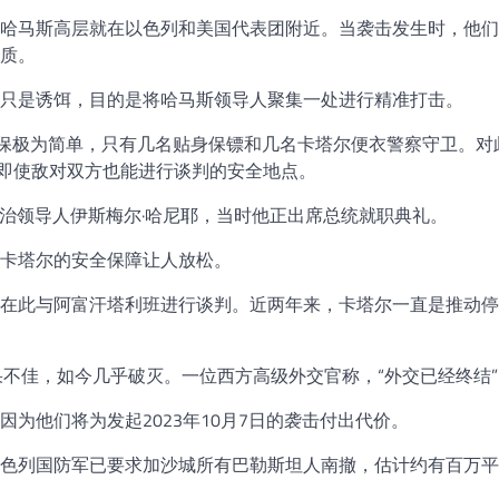
哈马斯高层就在以色列和美国代表团附近。当袭击发生时，他们
质。
只是诱饵，目的是将哈马斯领导人聚集一处进行精准打击。
安保极为简单，只有几名贴身保镖和几名卡塔尔便衣警察守卫。对
个即使敌对双方也能进行谈判的安全地点。
斯政治领导人伊斯梅尔·哈尼耶，当时他正出席总统就职典礼。
卡塔尔的安全保障让人放松。
在此与阿富汗塔利班进行谈判。近两年来，卡塔尔一直是推动停
果不佳，如今几乎破灭。一位西方高级外交官称，“外交已经终结”
为他们将为发起2023年10月7日的袭击付出代价。
色列国防军已要求加沙城所有巴勒斯坦人南撤，估计约有百万平