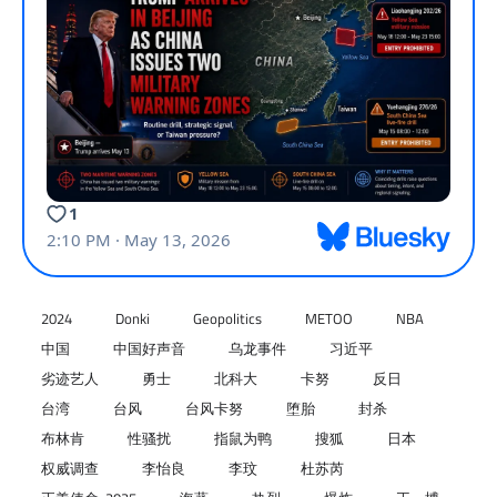
2024
Donki
Geopolitics
METOO
NBA
中国
中国好声音
乌龙事件
习近平
劣迹艺人
勇士
北科大
卡努
反日
台湾
台风
台风卡努
堕胎
封杀
布林肯
性骚扰
指鼠为鸭
搜狐
日本
权威调查
李怡良
李玟
杜苏芮