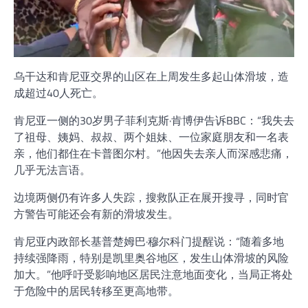
乌干达和肯尼亚交界的山区在上周发生多起山体滑坡，造
成超过40人死亡。
肯尼亚一侧的30岁男子菲利克斯·肯博伊告诉BBC：“我失去
了祖母、姨妈、叔叔、两个姐妹、一位家庭朋友和一名表
亲，他们都住在卡普图尔村。”他因失去亲人而深感悲痛，
几乎无法言语。
边境两侧仍有许多人失踪，搜救队正在展开搜寻，同时官
方警告可能还会有新的滑坡发生。
肯尼亚内政部长基普楚姆巴·穆尔科门提醒说：“随着多地
持续强降雨，特别是凯里奥谷地区，发生山体滑坡的风险
加大。”他呼吁受影响地区居民注意地面变化，当局正将处
于危险中的居民转移至更高地带。