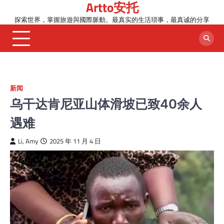
Artto安托
Skip
to
探索世界，掌握旅遊與國際脈動。最真实的生活琐事，最真诚的分享
content
新闻
乌干达肯尼亚山体滑坡已致40余人
遇难
Li, Amy
2025 年 11 月 4 日