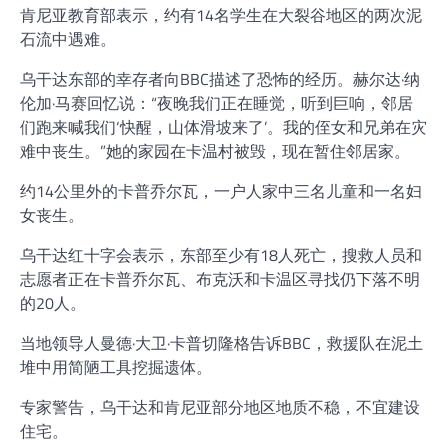
肯尼亚教育部表示，约有14名学生在大裂谷地区的两次泥
石流中遇难。
乌干达东部的幸存者向BBC描述了恐怖的经历。赫尔达·纳
伦加·马赛回忆说：“夜晚我们正在睡觉，听到巨响，邻居
们跑来喊我们‘快醒，山体滑坡来了’。我的侄女和兄弟在灾
难中丧生。”她的家园在卡温村被毁，现在暂住邻居家。
约14公里外的卡普乔尔瓦，一户人家中三名儿童和一名妇
女丧生。
乌干达红十字会表示，东部至少有18人死亡，搜救人员和
志愿者正在卡普乔尔瓦、布克沃和卡温区寻找仍下落不明
的20人。
当地领导人曼德·大卫·卡普切隆格告诉BBC，救援队在泥土
堆中用简陋工具挖掘遗体。
专家警告，乌干达和肯尼亚部分地区地质不稳，不宜建设
住宅。