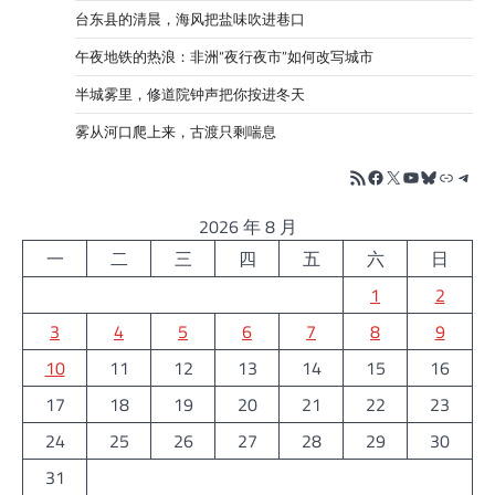
台东县的清晨，海风把盐味吹进巷口
午夜地铁的热浪：非洲“夜行夜市”如何改写城市
半城雾里，修道院钟声把你按进冬天
雾从河口爬上来，古渡只剩喘息
RSS Feed
Facebook
X
YouTube
Bluesky
链接
Tele
2026 年 8 月
一
二
三
四
五
六
日
1
2
3
4
5
6
7
8
9
10
11
12
13
14
15
16
17
18
19
20
21
22
23
24
25
26
27
28
29
30
31