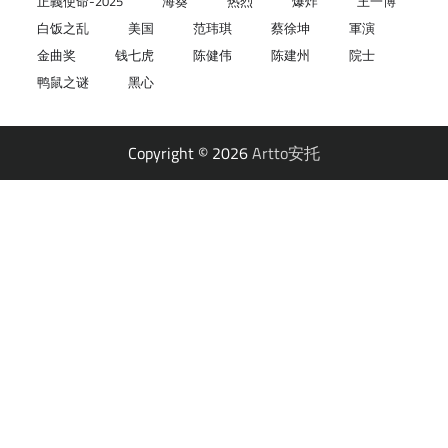
正義使命-2025
海葵
热烈
爆炸
王一博
白饭之乱
美国
范玮琪
蔡徐坤
軍演
金曲奖
钱七虎
陈健伟
陈建州
院士
鸭鼠之谜
黑心
Copyright © 2026
Artto安托