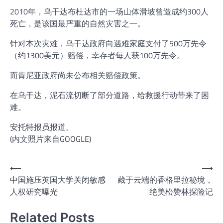
2010年，乌干达布杜达市的一场山体滑坡曾造成约300人
死亡，是该国最严重的自然灾害之一。
针对本次灾难，乌干达政府向遇难家庭支付了500万先令
（约1300美元）赔偿，幸存者每人获100万先令。
而肯尼亚政府尚未公布相关赔偿政策。
在乌干达，泥石流切断了部分道路，给救援行动带来了困
难。
安托特报员报道。
(内文照片来自GOOGLE)
文
⟵
⟶
中国施压英国大学关闭敏感
藏于云端的香格里拉秘境，
章
人权研究曝光
绝美松赞林探险记
导
航
Related Posts