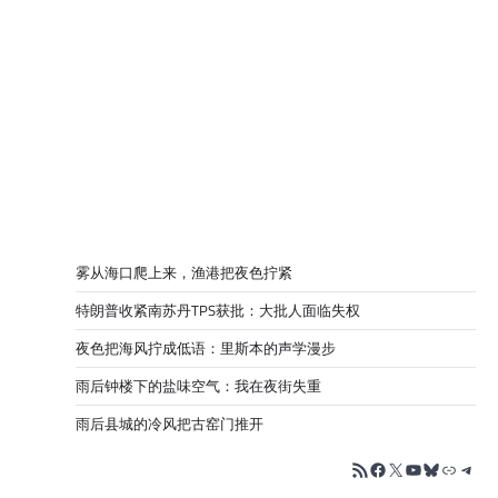
雾从海口爬上来，渔港把夜色拧紧
特朗普收紧南苏丹TPS获批：大批人面临失权
夜色把海风拧成低语：里斯本的声学漫步
雨后钟楼下的盐味空气：我在夜街失重
雨后县城的冷风把古窑门推开
RSS Feed
Facebook
X
YouTube
Bluesky
链接
Tele