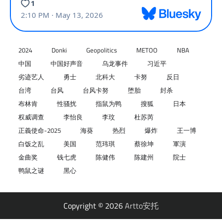
2024
Donki
Geopolitics
METOO
NBA
中国
中国好声音
乌龙事件
习近平
劣迹艺人
勇士
北科大
卡努
反日
台湾
台风
台风卡努
堕胎
封杀
布林肯
性骚扰
指鼠为鸭
搜狐
日本
权威调查
李怡良
李玟
杜苏芮
正義使命-2025
海葵
热烈
爆炸
王一博
白饭之乱
美国
范玮琪
蔡徐坤
軍演
金曲奖
钱七虎
陈健伟
陈建州
院士
鸭鼠之谜
黑心
Copyright © 2026
Artto安托