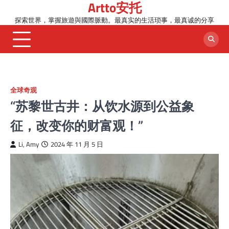
Artto安托
Skip
to
探索世界，掌握旅遊與國際脈動。最真实的生活琐事，最真诚的分享
content
全球奇观
“苏黎世古井：从饮水源到公益象
征，改变你的财富观！”
Li, Amy
2024 年 11 月 5 日