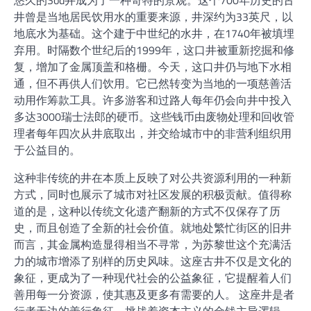
悠久的Sod井成为了一种奇特的景观。这个700年历史的古
井曾是当地居民饮用水的重要来源，井深约为33英尺，以
地底水为基础。这个建于中世纪的水井，在1740年被填埋
弃用。时隔数个世纪后的1999年，这口井被重新挖掘和修
复，增加了金属顶盖和格栅。今天，这口井仍与地下水相
通，但不再供人们饮用。它已然转变为当地的一项慈善活
动用作筹款工具。许多游客和过路人每年仍会向井中投入
多达3000瑞士法郎的硬币。这些钱币由废物处理和回收管
理者每年四次从井底取出，并交给城市中的非营利组织用
于公益目的。
这种非传统的井在本质上反映了对公共资源利用的一种新
方式，同时也展示了城市对社区发展的积极贡献。值得称
道的是，这种以传统文化遗产翻新的方式不仅保存了历
史，而且创造了全新的社会价值。就地处繁忙街区的旧井
而言，其金属构造显得相当不寻常，为苏黎世这个充满活
力的城市增添了别样的历史风味。这座古井不仅是文化的
象征，更成为了一种现代社会的公益象征，它提醒着人们
善用每一分资源，使其惠及更多有需要的人。 这座井是者