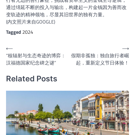
行者无边的善行象征，挑战着资本主义的金钱主导逻辑，
通过绵延不断的投入与输出，构建起一片金钱因为善而改
变轨迹的精神领地，尽显其旧世界的独有力量。
(内文照片来自GOOGLE)
Tagged
2024
文
⟵
⟶
“核辐射与生态奇迹的博弈：
假期非孤独：独自旅行者崛
章
汉福德国家纪念碑之谜”
起，重新定义节日体验！
导
航
Related Posts