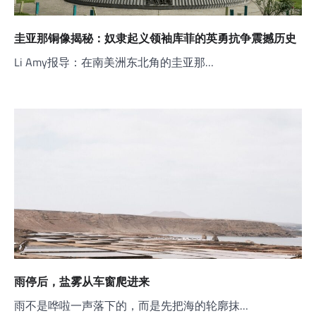
圭亚那铜像揭秘：奴隶起义领袖库菲的英勇抗争震撼历史
Li Amy报导：在南美洲东北角的圭亚那…
雨停后，盐雾从车窗爬进来
雨不是哗啦一声落下的，而是先把海的轮廓抹…