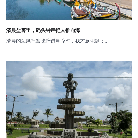
清晨盐雾里，码头钟声把人推向海
清晨的海风把盐味拧进鼻腔时，我才意识到：…